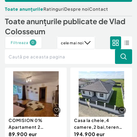
Locuri de munca
Utilaje agricole si industriale
Servicii
Toate anunțurile
Ratinguri
Despre noi
Contact
Piese auto si accesorii
Animale de companie
Toate anunțurile publicate de
Vlad
Dacia Duster
Afaceri și echipamente profesionale
Colosseum
Inchiriere Bunuri si Vehicule
0
Filtreaza
cele mai noi
COMISION 0%
Casa la cheie,4
Apartament 2
camere,2 bai,teren
camere,semidecomandat,parcare
89.900 eur
500mp,toate utilitatile
194.900 eur