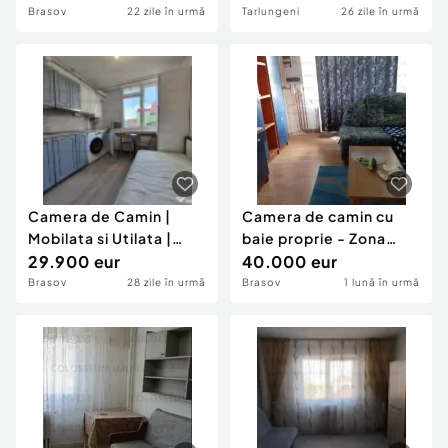
- Zona Astra
-Zona Izvor
Brasov
22 zile în urmă
Tarlungeni
26 zile în urmă
Camera de Camin |
Camera de camin cu
Mobilata si Utilata |
baie proprie - Zona
Zona Astra
29.900 eur
Tractorul
40.000 eur
Brasov
28 zile în urmă
Brasov
1 lună în urmă