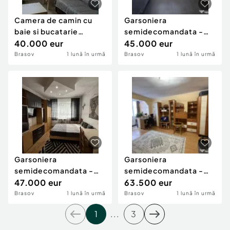
Camera de camin cu
Garsoniera
baie si bucatarie
semidecomandata -
proprie - zona Tractorul
40.000 eur
zona Tractorul
45.000 eur
Brasov
1 lună în urmă
Brasov
1 lună în urmă
Garsoniera
Garsoniera
semidecomandata -
semidecomandata -
zona Noua
47.000 eur
Zona Noua
63.500 eur
Brasov
1 lună în urmă
Brasov
1 lună în urmă
1
...
3