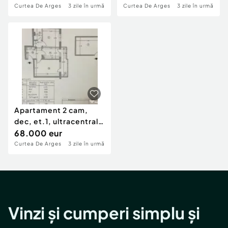
Ivancea.
Curtea de Arges
Curtea De Arges
3 zile în urmă
Curtea De Arges
3 zile în urmă
central
Apartament 2 cam,
dec, et.1, ultracentral
in Curtea de Argeș
68.000 eur
Curtea De Arges
3 zile în urmă
Vinzi și cumperi simplu și