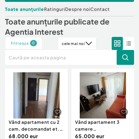
Locuri de munca
Utilaje agricole si industriale
Servicii
Toate anunțurile
Ratinguri
Despre noi
Contact
Piese auto si accesorii
Animale de companie
Toate anunțurile publicate de
Dacia Duster
Afaceri și echipamente profesionale
Agentia Interest
Inchiriere Bunuri si Vehicule
0
Filtreaza
cele mai noi
Vând apartament cu 2
Vând apartament 3
cam, decomandat et.1
camere
Curtea de Arges
68.000 eur
semidecomandat în
65.000 eur