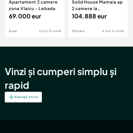
Apartament 2 camere
Solid House Mamaia ap
zona Vlaicu - Lebada
2 camere la
69.000 eur
cheie,langa Mega
104.888 eur
Image
Arad
6 luni în urmă
Mamaia
6 luni în urmă
Vinzi și cumperi simplu și
rapid
Adaugă anunț