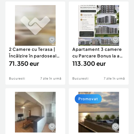
Locuri de munca
Utilaje agricole si industriale
Servicii
Piese auto si accesorii
Animale de companie
Dacia Duster
Afaceri și echipamente profesionale
Inchiriere Bunuri si Vehicule
2 Camere cu Terasa |
Apartament 3 camere
Încălzire în pardoseală
cu Parcare Bonus la av
| Finisaje
71.350 eur
50% | Ansamblu no
113.300 eur
Bucuresti
7 zile în urmă
Bucuresti
7 zile în urmă
Promovat