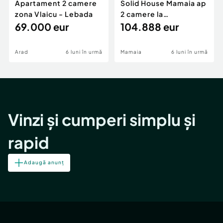
Apartament 2 camere
Solid House Mamaia ap
zona Vlaicu - Lebada
2 camere la
69.000 eur
cheie,langa Mega
104.888 eur
Image
Arad
6 luni în urmă
Mamaia
6 luni în urmă
Vinzi și cumperi simplu și
rapid
Adaugă anunț