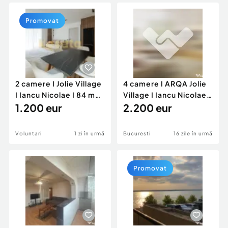
Locuri de munca
Utilaje agricole si industriale
Servicii
Piese auto si accesorii
Promovat
Animale de companie
Dacia Duster
Afaceri și echipamente profesionale
Inchiriere Bunuri si Vehicule
2 camere I Jolie Village
4 camere I ARQA Jolie
I Iancu Nicolae I 84 mp I
Village I Iancu Nicolae I
parcar...
1.200 eur
130 mp ut...
2.200 eur
Voluntari
1 zi în urmă
Bucuresti
16 zile în urmă
Promovat