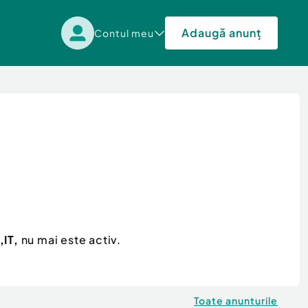
Adaugă anunț
Contul meu
,IT,
nu mai este activ.
Toate anunturile