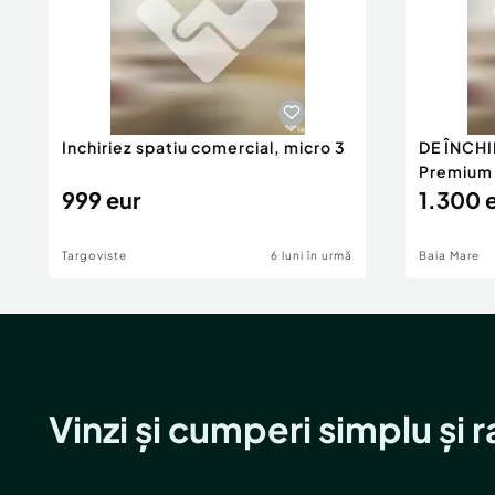
Inchiriez spatiu comercial, micro 3
DE ÎNCHI
Premium 1
999 eur
1.300 
Targoviste
6 luni în urmă
Baia Mare
Vinzi și cumperi simplu și 