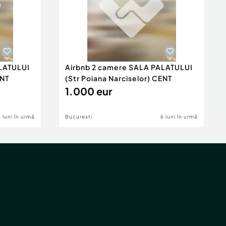
LATULUI
Airbnb 2 camere SALA PALATULUI
ENT
(Str Poiana Narciselor) CENT
1.000 eur
6 luni în urmă
Bucuresti
6 luni în urmă