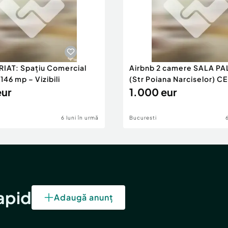
RIAT: Spațiu Comercial
Airbnb 2 camere SALA PA
46 mp – Vizibili
(Str Poiana Narciselor) C
eur
1.000 eur
6 luni în urmă
Bucuresti
rapid
Adaugă anunț