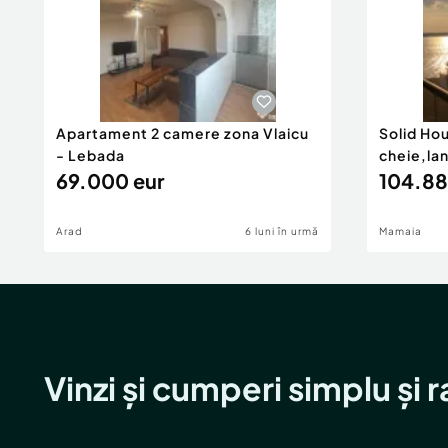
Apartament 2 camere zona Vlaicu
Solid Ho
- Lebada
cheie,la
69.000 eur
104.88
Arad
6 luni în urmă
Mamaia
Vinzi și cumperi simplu și 