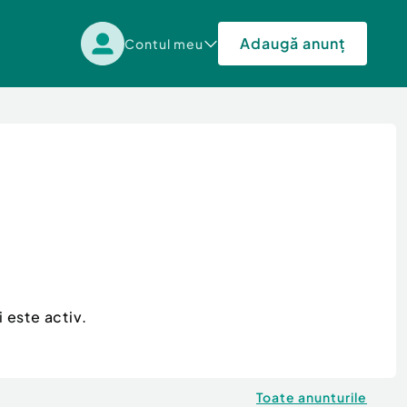
Adaugă anunț
Contul meu
 este activ.
Toate anunturile