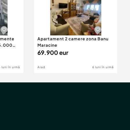
tamente
Apartament 2 camere zona Banu
65.000
Maracine
69.900 eur
6 luni în urmă
Arad
6 luni în urmă