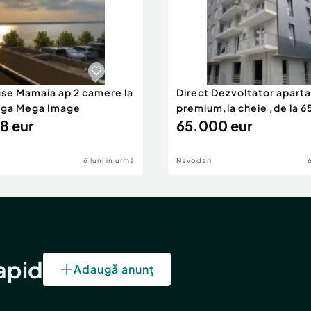
use Mamaia ap 2 camere la
Direct Dezvoltator apar
nga Mega Image
premium,la cheie ,de la 
8 eur
eur
65.000 eur
6 luni în urmă
Navodari
rapid
Adaugă anunț