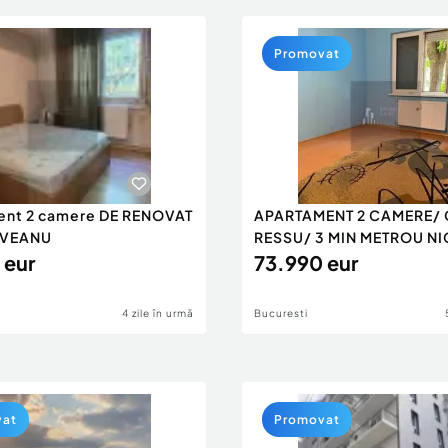
Promovat
ent 2 camere DE RENOVAT
APARTAMENT 2 CAMERE/ 
VEANU
RESSU/ 3 MIN METROU N
 eur
GR...
73.990 eur
4 zile în urmă
Bucuresti
vat
Promovat