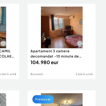
CAMIL
Apartament 3 camere
ICOLAE
decomandat -10 minute de
metrou Apara...
104.980 eur
5 zile în urmă
Bucuresti
5 zile în urmă
Promovat