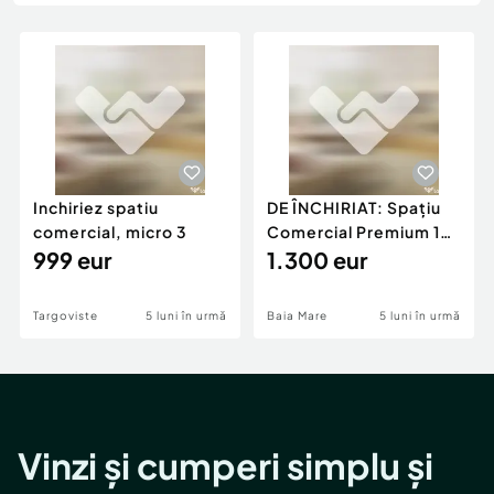
Locuri de munca
Utilaje agricole si industriale
Servicii
Piese auto si accesorii
Animale de companie
Dacia Duster
Afaceri și echipamente profesionale
Inchiriere Bunuri si Vehicule
Inchiriez spatiu
DE ÎNCHIRIAT: Spațiu
comercial, micro 3
Comercial Premium 146
999 eur
mp – Vizibili
1.300 eur
Targoviste
5 luni în urmă
Baia Mare
5 luni în urmă
Vinzi și cumperi simplu și