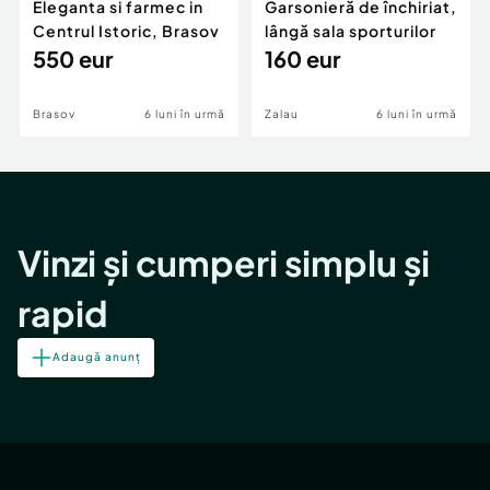
Eleganta si farmec in
Garsonieră de închiriat,
Centrul Istoric, Brasov
lângă sala sporturilor
550 eur
160 eur
Brasov
6 luni în urmă
Zalau
6 luni în urmă
Vinzi și cumperi simplu și
rapid
Adaugă anunț