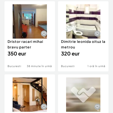
Locuri de munca
Utilaje agricole si industriale
Servicii
Piese auto si accesorii
Animale de companie
Dacia Duster
Afaceri și echipamente profesionale
Inchiriere Bunuri si Vehicule
Dristor racari mihai
Dimitrie leonida oituz la
bravu parter
metrou
350 eur
320 eur
Bucuresti
38 minute în urmă
Bucuresti
1 oră în urmă