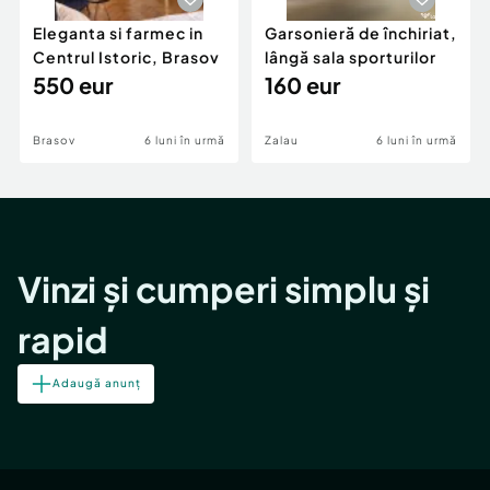
Eleganta si farmec in
Garsonieră de închiriat,
Centrul Istoric, Brasov
lângă sala sporturilor
550 eur
160 eur
Brasov
6 luni în urmă
Zalau
6 luni în urmă
Vinzi și cumperi simplu și
rapid
Adaugă anunț