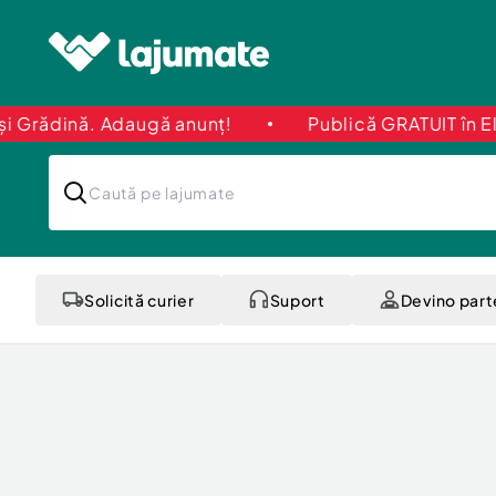
ă anunț!
Publică GRATUIT în Electronice și Ele
Solicită curier
Suport
Devino par