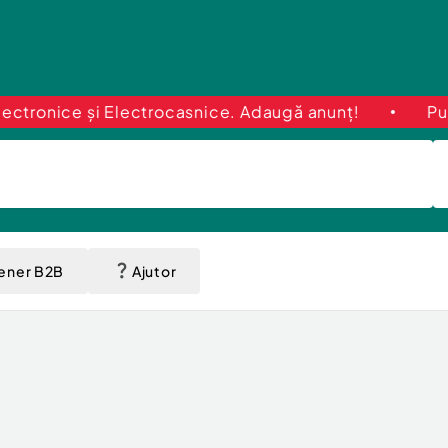
ctrocasnice. Adaugă anunț!
Publică GRATUIT în C
tener B2B
Ajutor