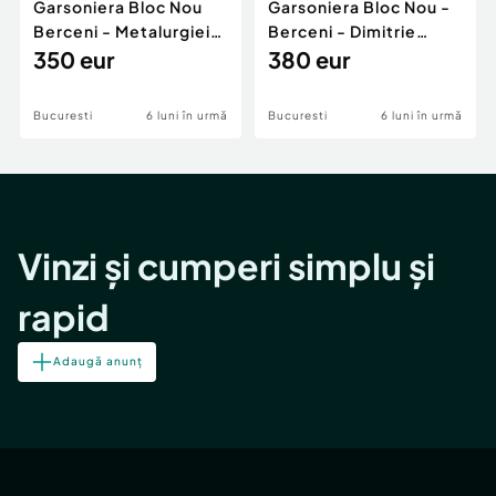
Garsoniera Bloc Nou
Garsoniera Bloc Nou -
Berceni - Metalurgiei
Berceni - Dimitrie
Park - Postalionul
350 eur
Leonida
380 eur
Bucuresti
6 luni în urmă
Bucuresti
6 luni în urmă
Vinzi și cumperi simplu și
rapid
Adaugă anunț