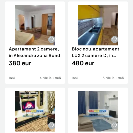
Locuri de munca
Utilaje agricole si industriale
Servicii
Piese auto si accesorii
Animale de companie
Dacia Duster
Afaceri și echipamente profesionale
Inchiriere Bunuri si Vehicule
Apartament 2 camere,
Bloc nou,apartament
in Alexandru zona Rond
LUX 2 camere D, in
380 eur
Pacurari, loc parcare
480 eur
Iasi
4 zile în urmă
Iasi
5 zile în urmă