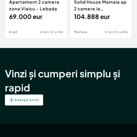
Apartament 2 camere
Solid House Mamaia ap
zona Vlaicu - Lebada
2 camere la
69.000 eur
cheie,langa Mega
104.888 eur
Image
Arad
6 luni în urmă
Mamaia
6 luni în urmă
Vinzi și cumperi simplu și
rapid
Adaugă anunț