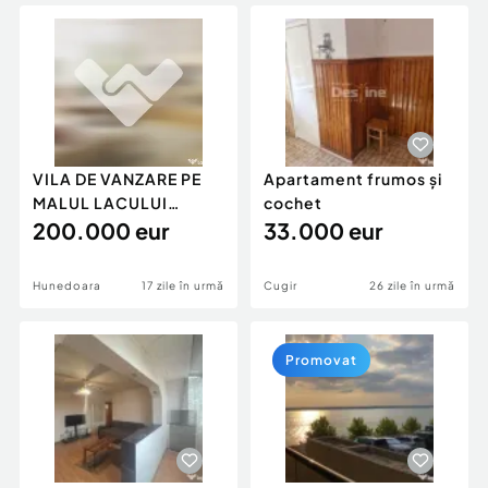
Locuri de munca
Utilaje agricole si industriale
Servicii
Piese auto si accesorii
Animale de companie
Dacia Duster
Afaceri și echipamente profesionale
Inchiriere Bunuri si Vehicule
VILA DE VANZARE PE
Apartament frumos și
MALUL LACULUI
cochet
CINCIS
200.000 eur
33.000 eur
Hunedoara
17 zile în urmă
Cugir
26 zile în urmă
Promovat