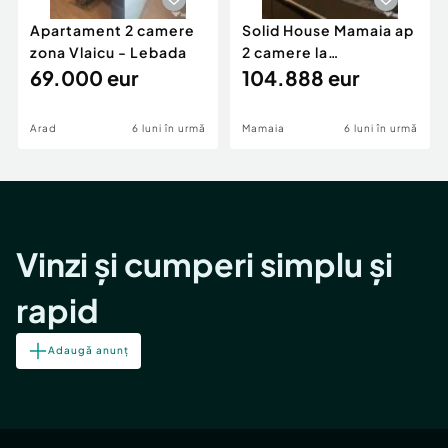
Apartament 2 camere
Solid House Mamaia ap
zona Vlaicu - Lebada
2 camere la
69.000 eur
cheie,langa Mega
104.888 eur
Image
Arad
6 luni în urmă
Mamaia
6 luni în urmă
Vinzi și cumperi simplu și
rapid
Adaugă anunț