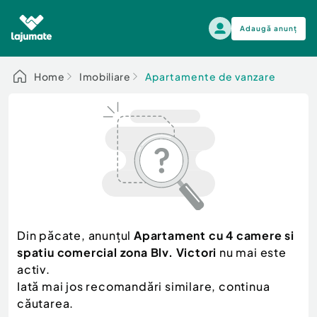
Adaugă anunț
Alege categoria
Home
Imobiliare
Apartamente de vanzare
Auto, moto si ambarcatiuni
Toate Anunturile
Auto, moto si ambarcatiuni
Imobiliare
Autoturisme
Electronice si electrocasnice
Anvelope si Jante
Casa si gradina
Alege dupa sezon
Piese auto
Scutere - ATV - UTV
Din păcate, anunțul
Apartament cu 4 camere si
Mama si copilul
Autoutilitare
spatiu comercial zona Blv. Victori
nu mai este
Moda si frumusete
Ambarcatiuni
activ.
Sport, timp liber, arta
Iată mai jos recomandări similare, continua
Camioane - Rulote - Remorci
Agro si Industrie
căutarea.
Motociclete