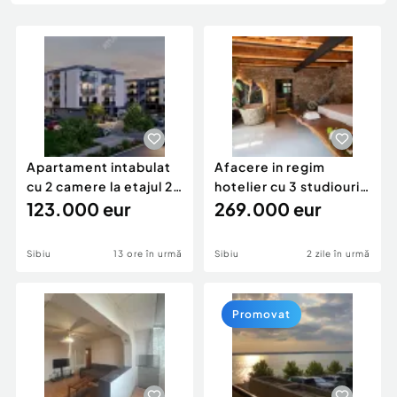
Locuri de munca
Utilaje agricole si industriale
Servicii
Piese auto si accesorii
Animale de companie
Dacia Duster
Afaceri și echipamente profesionale
Inchiriere Bunuri si Vehicule
Apartament intabulat
Afacere in regim
cu 2 camere la etajul 2
hotelier cu 3 studiouri
in Selimbar zon
123.000 eur
in zona Centrului I
269.000 eur
Sibiu
13 ore în urmă
Sibiu
2 zile în urmă
Promovat