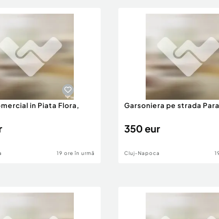
mercial in Piata Flora,
Garsoniera pe strada Par
r
r
350 eur
a
19 ore în urmă
Cluj-Napoca
1