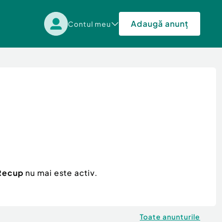
Adaugă anunț
Contul meu
 Recup
nu mai este activ.
Toate anunturile