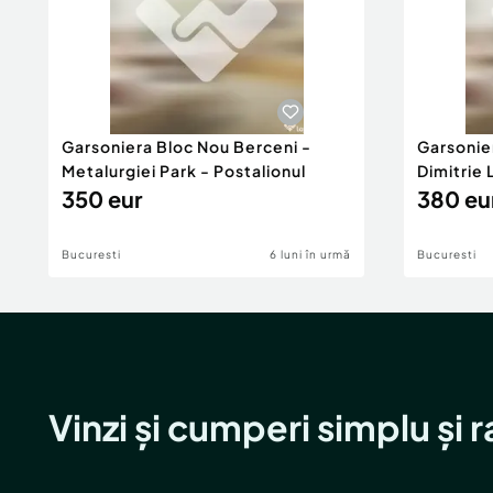
Garsoniera Bloc Nou Berceni -
Garsonie
Metalurgiei Park - Postalionul
Dimitrie
350 eur
380 eu
Bucuresti
6 luni în urmă
Bucuresti
Vinzi și cumperi simplu și 