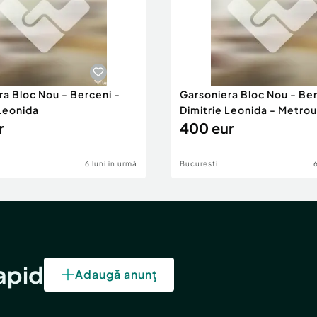
ra Bloc Nou - Berceni -
Garsoniera Bloc Nou - Ber
 Leonida
Dimitrie Leonida - Metrou
r
400 eur
6 luni în urmă
Bucuresti
rapid
Adaugă anunț