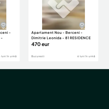
ceni -
Apartament Nou - Berceni -
 -
Dimitrie Leonida - 81 RESIDENCE
470 eur
6 luni în urmă
Bucuresti
6 luni în urmă