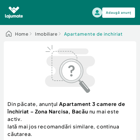
Adaugă anunț
Alege categoria
Home
Imobiliare
Apartamente de inchiriat
Auto, moto si ambarcatiuni
Toate Anunturile
Auto, moto si ambarcatiuni
Imobiliare
Autoturisme
Electronice si electrocasnice
Anvelope si Jante
Casa si gradina
Alege dupa sezon
Piese auto
Scutere - ATV - UTV
Din păcate, anunțul
Apartament 3 camere de
Mama si copilul
Autoutilitare
închiriat – Zona Narcisa, Bacău
nu mai este
Moda si frumusete
Ambarcatiuni
activ.
Sport, timp liber, arta
Iată mai jos recomandări similare, continua
Camioane - Rulote - Remorci
Agro si Industrie
căutarea.
Motociclete