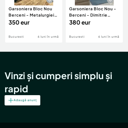
Garsoniera Bloc Nou
Garsoniera Bloc Nou -
Berceni - Metalurgiei
Berceni - Dimitrie
Park - Postalionul
350 eur
Leonida
380 eur
Bucuresti
6 luni în urmă
Bucuresti
6 luni în urmă
Vinzi și cumperi simplu și
rapid
Adaugă anunț