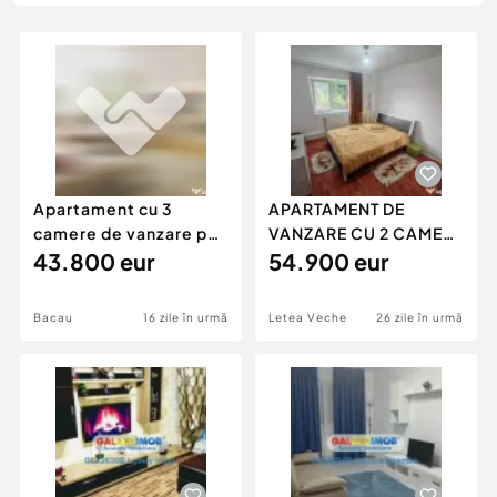
Locuri de munca
Utilaje agricole si industriale
Servicii
Piese auto si accesorii
Animale de companie
Dacia Duster
Afaceri și echipamente profesionale
Inchiriere Bunuri si Vehicule
Apartament cu 3
APARTAMENT DE
camere de vanzare pe
VANZARE CU 2 CAMERE
Strada Alecu Russo
43.800 eur
DECOMANDATE
54.900 eur
Bacau
16 zile în urmă
Letea Veche
26 zile în urmă