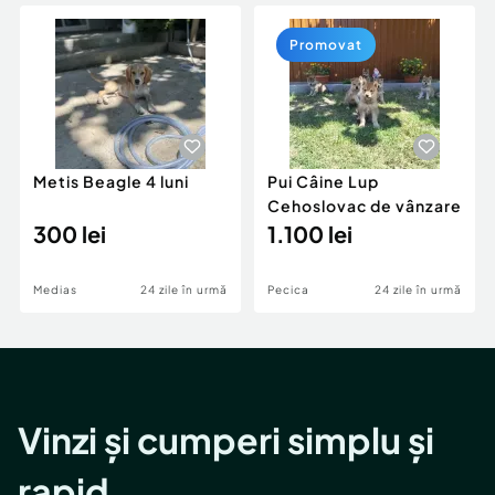
Locuri de munca
Utilaje agricole si industriale
Servicii
Piese auto si accesorii
Promovat
Animale de companie
Dacia Duster
Afaceri și echipamente profesionale
Inchiriere Bunuri si Vehicule
Metis Beagle 4 luni
Pui Câine Lup
Cehoslovac de vânzare
300 lei
1.100 lei
Medias
24 zile în urmă
Pecica
24 zile în urmă
Vinzi și cumperi simplu și
rapid