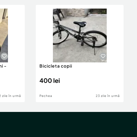
i -
Bicicleta copii
400 lei
2 zile în urmă
Pechea
23 zile în urmă