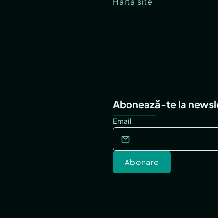
Hartă site
Abonează-te la newsl
Email
Abonare