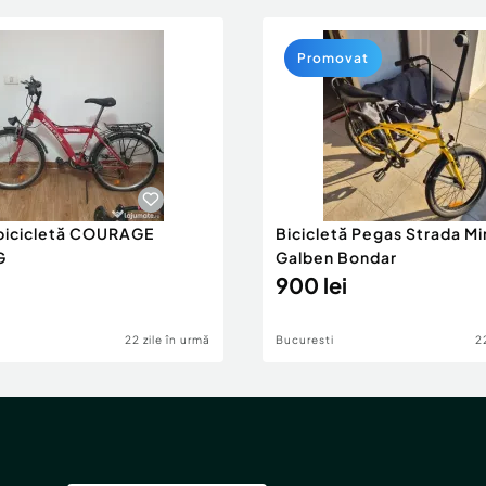
Promovat
bicicletă COURAGE
Bicicletă Pegas Strada Min
G
Galben Bondar
900 lei
22 zile în urmă
Bucuresti
2