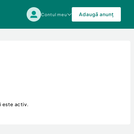
Adaugă anunț
Contul meu
 este activ.