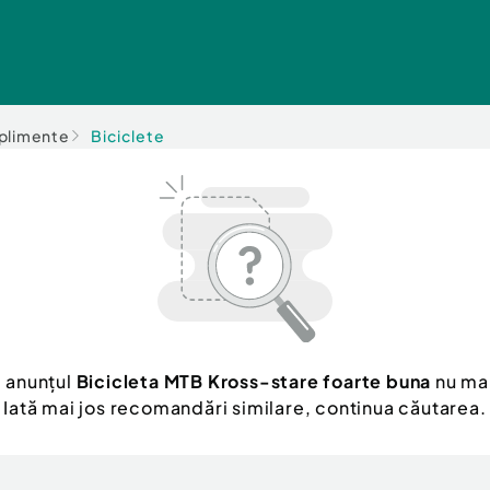
uplimente
Biciclete
, anunțul
Bicicleta MTB Kross-stare foarte buna
nu mai
Iată mai jos recomandări similare, continua căutarea.