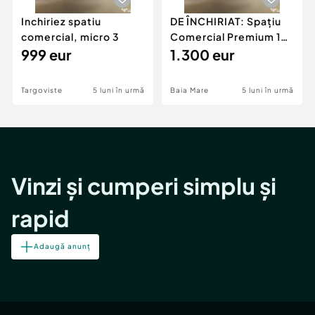
Inchiriez spatiu
DE ÎNCHIRIAT: Spațiu
comercial, micro 3
Comercial Premium 146
999 eur
mp – Vizibili
1.300 eur
Targoviste
5 luni în urmă
Baia Mare
5 luni în urmă
Vinzi și cumperi simplu și
rapid
Adaugă anunț