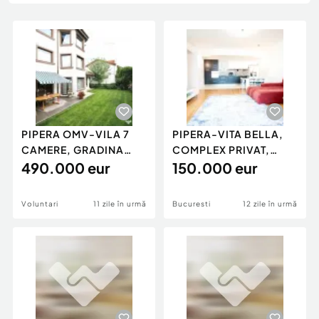
Locuri de munca
Utilaje agricole si industriale
Servicii
Piese auto si accesorii
Animale de companie
Dacia Duster
Afaceri și echipamente profesionale
Inchiriere Bunuri si Vehicule
PIPERA OMV-VILA 7
PIPERA-VITA BELLA,
CAMERE, GRADINA
COMPLEX PRIVAT,
SUPERBA, TERASA,
490.000 eur
LANGA SCOALA
150.000 eur
GARAJ!
AMERICANA!
Voluntari
11 zile în urmă
Bucuresti
12 zile în urmă