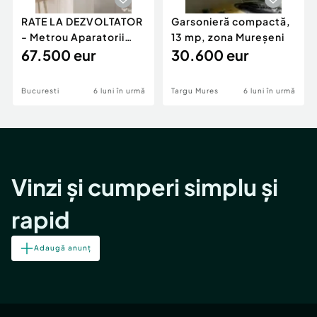
RATE LA DEZVOLTATOR
Garsonieră compactă,
- Metrou Aparatorii
13 mp, zona Mureșeni
Patriei -
67.500 eur
30.600 eur
Bucuresti
6 luni în urmă
Targu Mures
6 luni în urmă
Vinzi și cumperi simplu și
rapid
Adaugă anunț