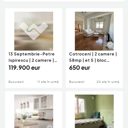
Locuri de munca
Utilaje agricole si industriale
Servicii
Piese auto si accesorii
Animale de companie
Dacia Duster
Afaceri și echipamente profesionale
Inchiriere Bunuri si Vehicule
13 Septembrie-Petre
Cotroceni | 2 camere |
Ispirescu | 2 camere |
58mp | et 5 | bloc
60mp | et 8 | ren
119.900 eur
consolidat | 650 e
650 eur
Bucuresti
11 zile în urmă
Bucuresti
20 zile în urmă