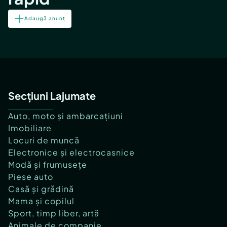
Adaugă anunț
Secțiuni Lajumate
Auto, moto și ambarcațiuni
Imobiliare
Locuri de muncă
Electronice și electrocasnice
Modă și frumusețe
Piese auto
Casă și grădină
Mama și copilul
Sport, timp liber, artă
Animale de companie