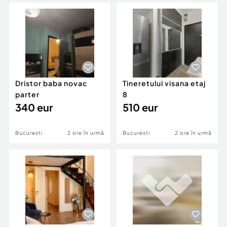
Locuri de munca
Utilaje agricole si industriale
Servicii
Piese auto si accesorii
Animale de companie
Dacia Duster
Afaceri și echipamente profesionale
Inchiriere Bunuri si Vehicule
Dristor baba novac
Tineretului visana etaj
parter
8
340 eur
510 eur
Bucuresti
2 ore în urmă
Bucuresti
2 ore în urmă