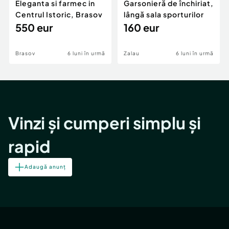
Eleganta si farmec in
Garsonieră de închiriat,
Centrul Istoric, Brasov
lângă sala sporturilor
550 eur
160 eur
Brasov
6 luni în urmă
Zalau
6 luni în urmă
Vinzi și cumperi simplu și
rapid
Adaugă anunț