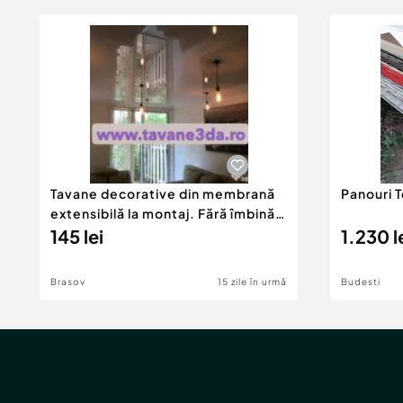
Tavane decorative din membrană
Panouri 
extensibilă la montaj. Fără îmbinări
și vopsire.
145 lei
1.230 l
Brasov
15 zile în urmă
Budesti