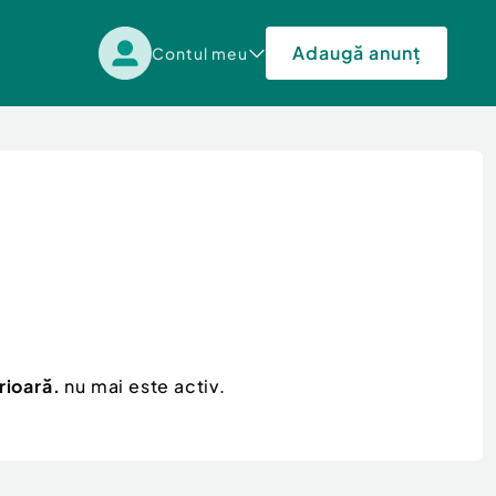
Adaugă anunț
Contul meu
rioară.
nu mai este activ.