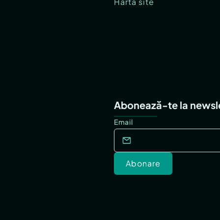
Hartă site
Abonează-te la newsl
Email
Abonare