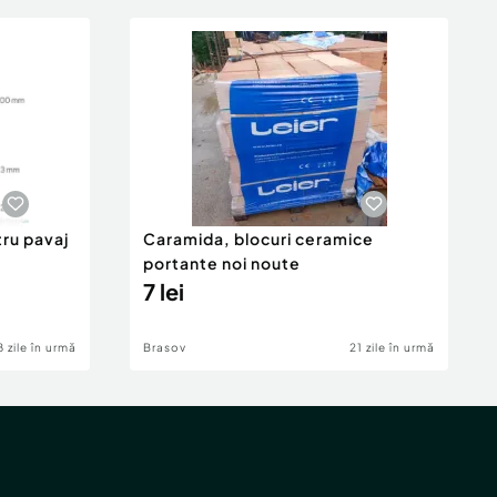
tru pavaj
Caramida, blocuri ceramice
portante noi noute
7 lei
8 zile în urmă
Brasov
21 zile în urmă