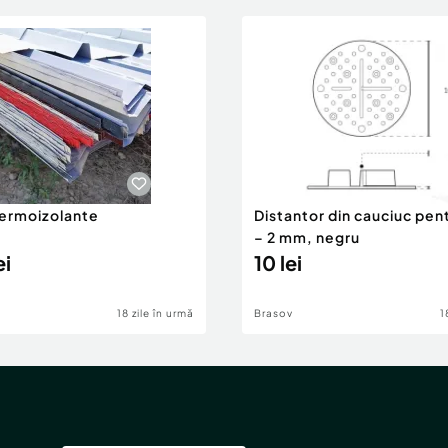
Termoizolante
Distantor din cauciuc pen
– 2 mm, negru
ei
10 lei
18 zile în urmă
Brasov
1