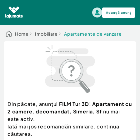
Adaugă anunț
Alege categoria
Home
Imobiliare
Apartamente de vanzare
Auto, moto si ambarcatiuni
Toate Anunturile
Auto, moto si ambarcatiuni
Imobiliare
Autoturisme
Electronice si electrocasnice
Anvelope si Jante
Casa si gradina
Alege dupa sezon
Piese auto
Scutere - ATV - UTV
Din păcate, anunțul
FILM Tur 3D! Apartament cu
Mama si copilul
Autoutilitare
2 camere, decomandat, Simeria, Sf
nu mai
Moda si frumusete
Ambarcatiuni
este activ.
Sport, timp liber, arta
Iată mai jos recomandări similare, continua
Camioane - Rulote - Remorci
Agro si Industrie
căutarea.
Motociclete