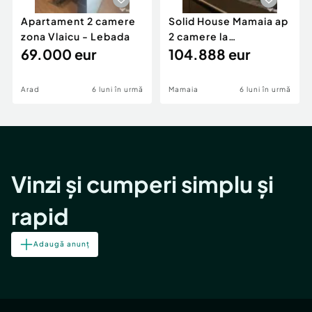
Apartament 2 camere
Solid House Mamaia ap
zona Vlaicu - Lebada
2 camere la
69.000 eur
cheie,langa Mega
104.888 eur
Image
Arad
6 luni în urmă
Mamaia
6 luni în urmă
Vinzi și cumperi simplu și
rapid
Adaugă anunț