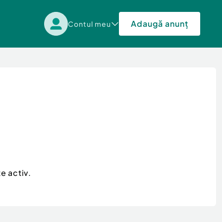
Adaugă anunț
Contul meu
e activ.