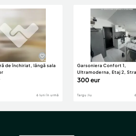
ă de închiriat, lângă sala
Garsoniera Confort 1,
or
Ultramoderna, Etaj 2, Stra
2
300 eur
6 luni în urmă
Targu Jiu