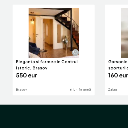
Eleganta si farmec in Centrul
Garsonier
Istoric, Brasov
sporturil
550 eur
160 eur
Brasov
6 luni în urmă
Zalau