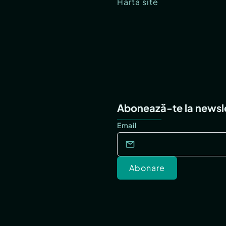
Hartă site
Abonează-te la newsl
Email
Abonare