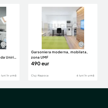
Garsoniera moderna, mobilata,
da Unirii
zona UMF
490 eur
6 luni în urmă
Cluj-Napoca
6 luni în urmă