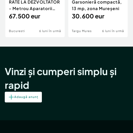
RATE LA DEZVOLTATOR
Garsonieră compactă,
- Metrou Aparatorii
13 mp, zona Mureșeni
Patriei -
67.500 eur
30.600 eur
Bucuresti
6 luni în urmă
Targu Mures
6 luni în urmă
Vinzi și cumperi simplu și
rapid
Adaugă anunț