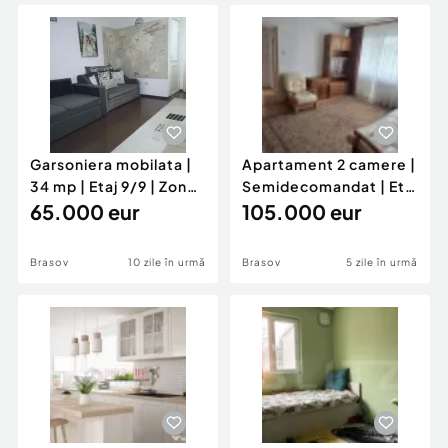
Locuri de munca
Utilaje agricole si industriale
Servicii
Piese auto si accesorii
Animale de companie
Dacia Duster
Afaceri și echipamente profesionale
Inchiriere Bunuri si Vehicule
Garsoniera mobilata |
Apartament 2 camere |
34 mp | Etaj 9/9 | Zona
Semidecomandat | Etaj
Astra
65.000 eur
1/4 | Centrul Civic
105.000 eur
Brasov
10 zile în urmă
Brasov
5 zile în urmă