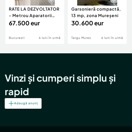
RATE LA DEZVOLTATOR
Garsonieră compactă,
- Metrou Aparatorii
13 mp, zona Mureșeni
Patriei -
67.500 eur
30.600 eur
Bucuresti
6 luni în urmă
Targu Mures
6 luni în urmă
Vinzi și cumperi simplu și
rapid
Adaugă anunț