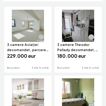
Locuri de munca
Utilaje agricole si industriale
Servicii
Piese auto si accesorii
Animale de companie
Dacia Duster
Afaceri și echipamente profesionale
Inchiriere Bunuri si Vehicule
3 camere Aviației
3 camere Theodor
decomandat, parcare,
Pallady decomandat,
et. 2, an 2016, 96 m
229.000 eur
centrală, et. 3, an 20
180.000 eur
Bucuresti
4 zile în urmă
Bucuresti
5 zile în urmă