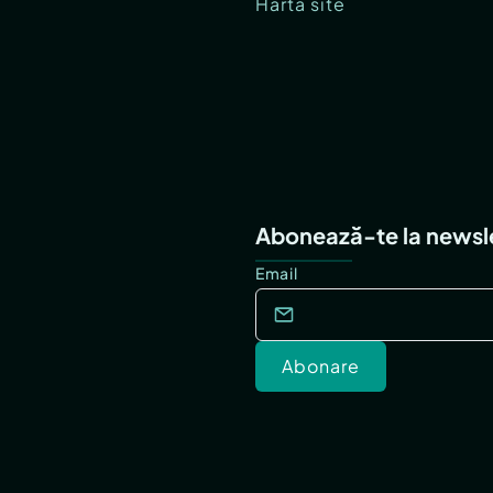
Hartă site
Abonează-te la newsl
Email
Abonare