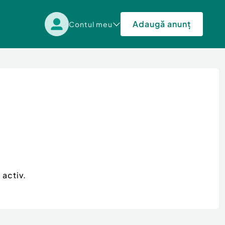
Adaugă anunț
Contul meu
 activ.