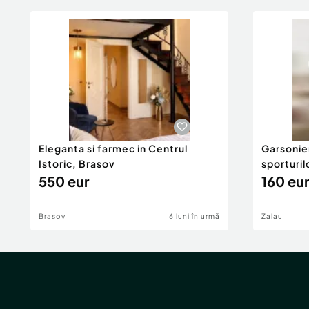
Eleganta si farmec in Centrul
Garsonier
Istoric, Brasov
sporturil
550 eur
160 eur
Brasov
6 luni în urmă
Zalau