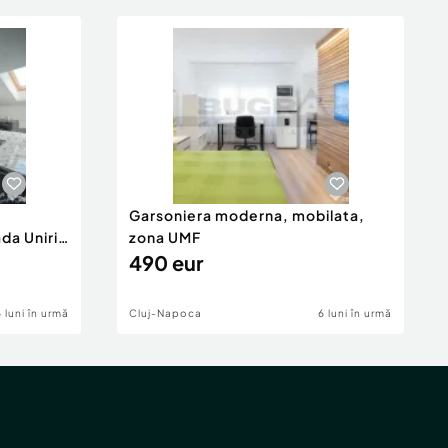
Garsoniera moderna, mobilata,
da Unirii
zona UMF
490 eur
6 luni în urmă
Cluj-Napoca
6 luni în urmă