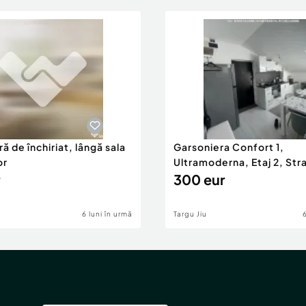
ă de închiriat, lângă sala
Garsoniera Confort 1,
or
Ultramoderna, Etaj 2, Stra
2
300 eur
6 luni în urmă
Targu Jiu