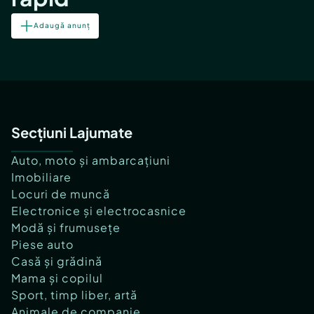
Adaugă anunț
Secțiuni Lajumate
Auto, moto și ambarcațiuni
Imobiliare
Locuri de muncă
Electronice și electrocasnice
Modă și frumusețe
Piese auto
Casă și grădină
Mama și copilul
Sport, timp liber, artă
Animale de companie