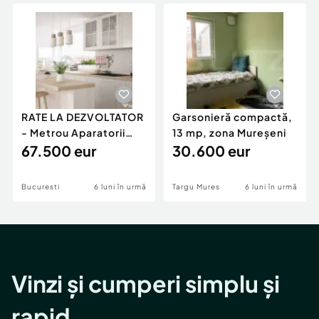
Locuri de munca
Utilaje agricole si industriale
Servicii
Piese auto si accesorii
Animale de companie
Dacia Duster
Afaceri și echipamente profesionale
Inchiriere Bunuri si Vehicule
RATE LA DEZVOLTATOR
Garsonieră compactă,
- Metrou Aparatorii
13 mp, zona Mureșeni
Patriei -
67.500 eur
30.600 eur
Bucuresti
6 luni în urmă
Targu Mures
6 luni în urmă
Vinzi și cumperi simplu și
rapid