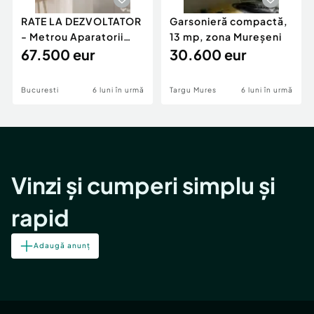
RATE LA DEZVOLTATOR
Garsonieră compactă,
- Metrou Aparatorii
13 mp, zona Mureșeni
Patriei -
67.500 eur
30.600 eur
Bucuresti
6 luni în urmă
Targu Mures
6 luni în urmă
Vinzi și cumperi simplu și
rapid
Adaugă anunț