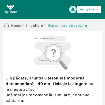
Adaugă anunț
Alege categoria
Home
Imobiliare
Garsoniere de vanzare
Auto, moto si ambarcatiuni
Toate Anunturile
Auto, moto si ambarcatiuni
Imobiliare
Autoturisme
Electronice si electrocasnice
Anvelope si Jante
Casa si gradina
Alege dupa sezon
Piese auto
Scutere - ATV - UTV
Din păcate, anunțul
Garsonieră modernă
Mama si copilul
Autoutilitare
decomandată – 40 mp, finisaje la alegere
nu
Moda si frumusete
Ambarcatiuni
mai este activ.
Sport, timp liber, arta
Iată mai jos recomandări similare, continua
Camioane - Rulote - Remorci
Agro si Industrie
căutarea.
Motociclete