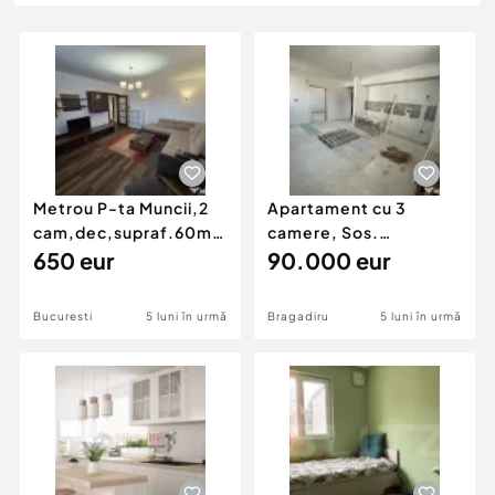
Locuri de munca
Utilaje agricole si industriale
Servicii
Piese auto si accesorii
Animale de companie
Dacia Duster
Afaceri și echipamente profesionale
Inchiriere Bunuri si Vehicule
Metrou P-ta Muncii,2
Apartament cu 3
cam,dec,supraf.60mp,mob/utilat,prima
camere, Sos.
inchiriere.
650 eur
Alexandriei
90.000 eur
Bucuresti
5 luni în urmă
Bragadiru
5 luni în urmă