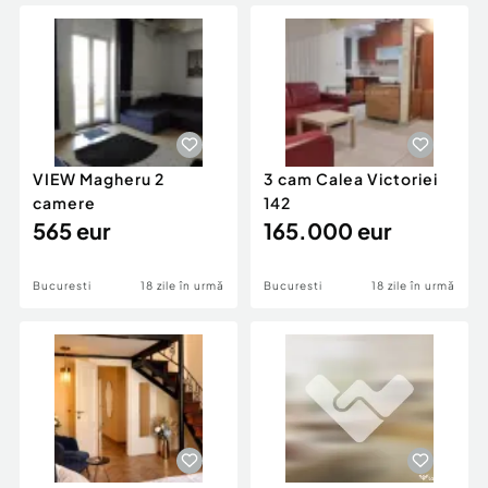
Locuri de munca
Utilaje agricole si industriale
Servicii
Piese auto si accesorii
Animale de companie
Dacia Duster
Afaceri și echipamente profesionale
Inchiriere Bunuri si Vehicule
VIEW Magheru 2
3 cam Calea Victoriei
camere
142
565 eur
165.000 eur
Bucuresti
18 zile în urmă
Bucuresti
18 zile în urmă