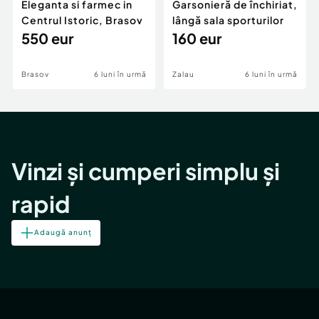
Eleganta si farmec in
Garsonieră de închiriat,
Centrul Istoric, Brasov
lângă sala sporturilor
550 eur
160 eur
Brasov
6 luni în urmă
Zalau
6 luni în urmă
Vinzi și cumperi simplu și
rapid
Adaugă anunț