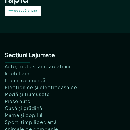
Adaugă anunț
Secțiuni Lajumate
Auto, moto și ambarcațiuni
Imobiliare
Locuri de muncă
Electronice și electrocasnice
Modă și frumusețe
Piese auto
Casă și grădină
Mama și copilul
Sport, timp liber, artă
Animale de companie