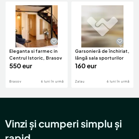
Locuri de munca
Utilaje agricole si industriale
Servicii
Piese auto si accesorii
Animale de companie
Dacia Duster
Afaceri și echipamente profesionale
Inchiriere Bunuri si Vehicule
Eleganta si farmec in
Garsonieră de închiriat,
Centrul Istoric, Brasov
lângă sala sporturilor
550 eur
160 eur
Brasov
6 luni în urmă
Zalau
6 luni în urmă
Vinzi și cumperi simplu și
rapid