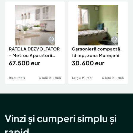
Locuri de munca
Utilaje agricole si industriale
Servicii
Piese auto si accesorii
Animale de companie
Dacia Duster
Afaceri și echipamente profesionale
Inchiriere Bunuri si Vehicule
RATE LA DEZVOLTATOR
Garsonieră compactă,
- Metrou Aparatorii
13 mp, zona Mureșeni
Patriei -
67.500 eur
30.600 eur
Bucuresti
6 luni în urmă
Targu Mures
6 luni în urmă
Vinzi și cumperi simplu și
rapid