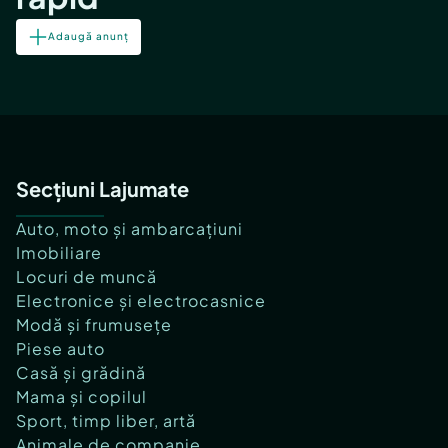
Adaugă anunț
Secțiuni Lajumate
Auto, moto și ambarcațiuni
Imobiliare
Locuri de muncă
Electronice și electrocasnice
Modă și frumusețe
Piese auto
Casă și grădină
Mama și copilul
Sport, timp liber, artă
Animale de companie