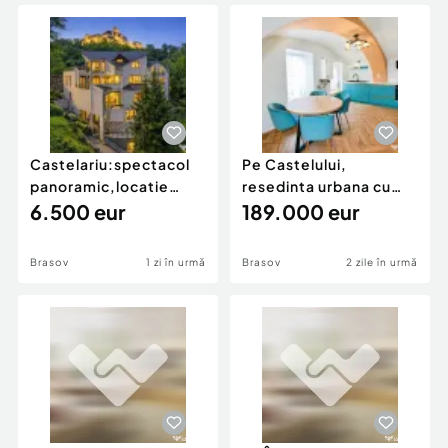
Locuri de munca
Utilaje agricole si industriale
Servicii
Piese auto si accesorii
Animale de companie
Dacia Duster
Afaceri și echipamente profesionale
Inchiriere Bunuri si Vehicule
Castelariu:spectacol
Pe Castelului,
panoramic,locatie
resedinta urbana cu
prestigioasa,Central,
6.500 eur
identitate, renovata
189.000 eur
2026
Brasov
1 zi în urmă
Brasov
2 zile în urmă