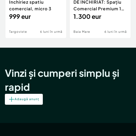
Inchiriez spatiu
DE ÎNCHIRIAT: Spațiu
comercial, micro 3
Comercial Premium 146
999 eur
mp – Vizibili
1.300 eur
Targoviste
6 luni în urmă
Baia Mare
6 luni în urmă
Vinzi și cumperi simplu și
rapid
Adaugă anunț