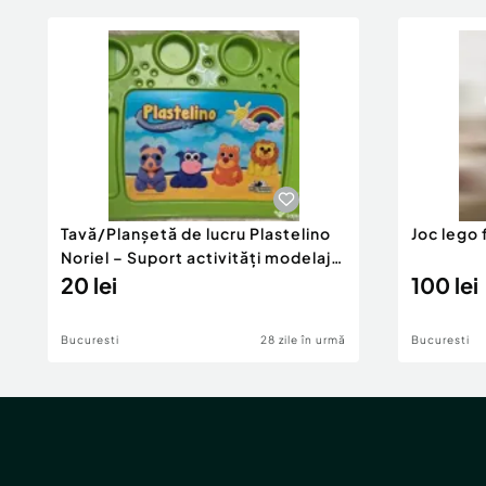
Tavă/Planșetă de lucru Plastelino
Joc lego 
Noriel – Suport activități modelaj
copii
20 lei
100 lei
Bucuresti
28 zile în urmă
Bucuresti