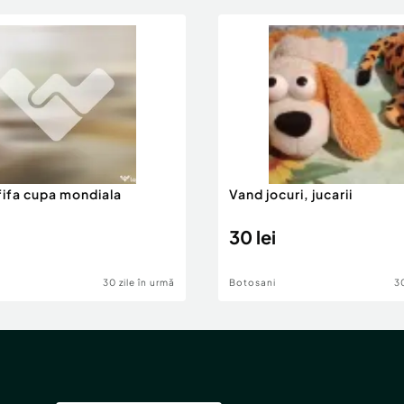
fifa cupa mondiala
Vand jocuri, jucarii
30 lei
30 zile în urmă
Botosani
30