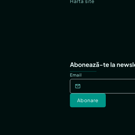
Hartă site
Abonează-te la newsl
Email
Abonare