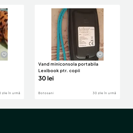
Vand miniconsola portabila
Lexibook ptr. copii
30 lei
 zile în urmă
Botosani
30 zile în urmă