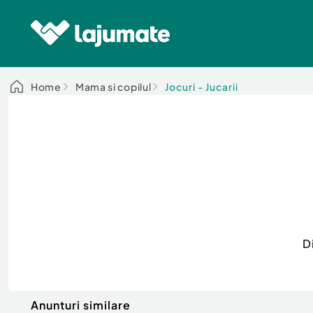
Home
Mama si copilul
Jocuri - Jucarii
D
Anunturi similare