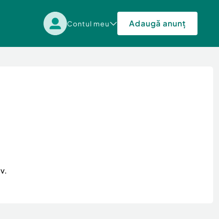
Adaugă anunț
Contul meu
v.