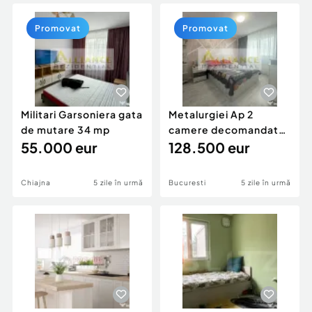
Locuri de munca
Utilaje agricole si industriale
Servicii
Piese auto si accesorii
Promovat
Promovat
Animale de companie
Dacia Duster
Afaceri și echipamente profesionale
Inchiriere Bunuri si Vehicule
Militari Garsoniera gata
Metalurgiei Ap 2
de mutare 34 mp
camere decomandat
55.000 eur
mobilat utilat cu
128.500 eur
parcare
Chiajna
5 zile în urmă
Bucuresti
5 zile în urmă