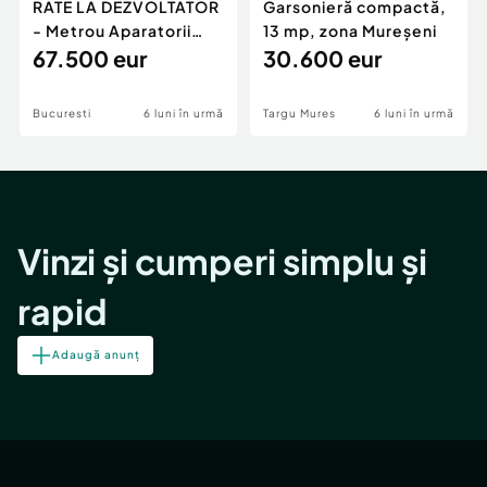
RATE LA DEZVOLTATOR
Garsonieră compactă,
- Metrou Aparatorii
13 mp, zona Mureșeni
Patriei -
67.500 eur
30.600 eur
Bucuresti
6 luni în urmă
Targu Mures
6 luni în urmă
Vinzi și cumperi simplu și
rapid
Adaugă anunț