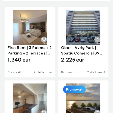
Locuri de munca
Utilaje agricole si industriale
Servicii
Piese auto si accesorii
Animale de companie
Dacia Duster
Afaceri și echipamente profesionale
Inchiriere Bunuri si Vehicule
First Rent | 3 Rooms + 2
Obor - Avrig Park |
Parking + 2 Terraces |
Spațiu Comercial 89
Pipera Plaza
1.340 eur
mp + Terasa 16MP |
2.225 eur
Bucuresti
2 zile în urmă
Bucuresti
2 zile în urmă
Promovat