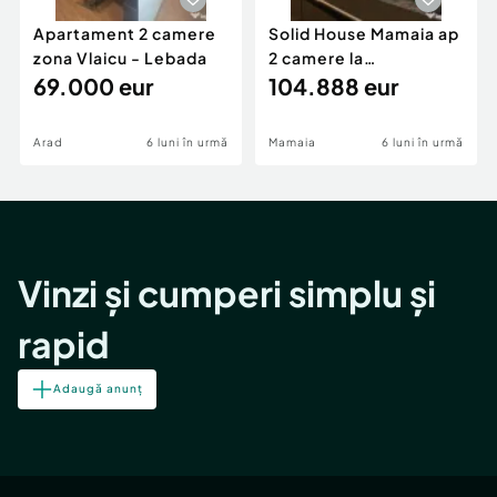
Apartament 2 camere
Solid House Mamaia ap
zona Vlaicu - Lebada
2 camere la
69.000 eur
cheie,langa Mega
104.888 eur
Image
Arad
6 luni în urmă
Mamaia
6 luni în urmă
Vinzi și cumperi simplu și
rapid
Adaugă anunț