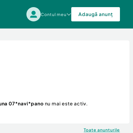
Adaugă anunț
Contul meu
una 07*navi*pano
nu mai este activ.
Toate anunturile