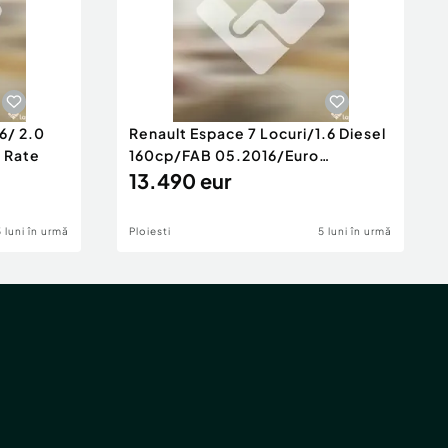
6/ 2.0
Renault Espace 7 Locuri/1.6 Diesel
e Rate
160cp/FAB 05.2016/Euro
6/Posibilita
13.490 eur
5 luni în urmă
Ploiesti
5 luni în urmă