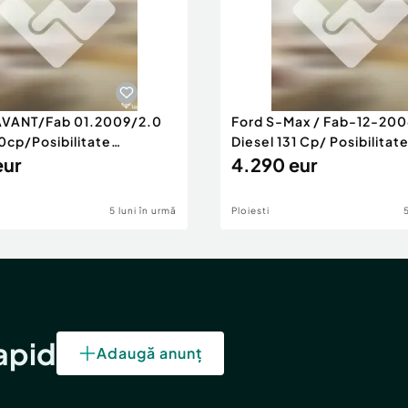
AVANT/Fab 01.2009/2.0
Ford S-Max / Fab-12-200
0cp/Posibilitate
Diesel 131 Cp/ Posibilitat
RANTIE
eur
4.290 eur
5 luni în urmă
Ploiesti
rapid
Adaugă anunț