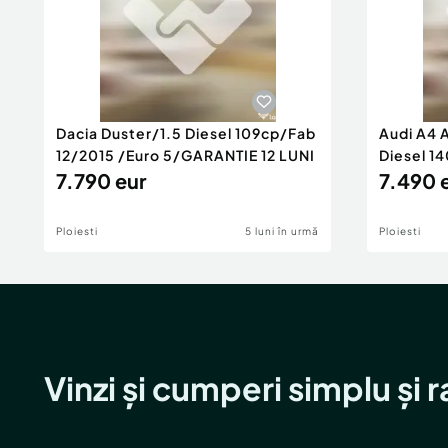
Dacia Duster/1.5 Diesel 109cp/Fab
Audi A4 
12/2015 /Euro 5/GARANTIE 12 LUNI
Diesel 14
7.790 eur
Rate/GA
7.490 
Ploiesti
5 luni în urmă
Ploiesti
Vinzi și cumperi simplu și 