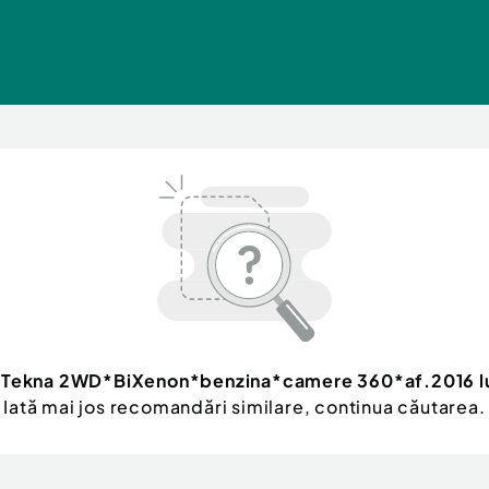
i Tekna 2WD*BiXenon*benzina*camere 360*af.2016 l
Iată mai jos recomandări similare, continua căutarea.