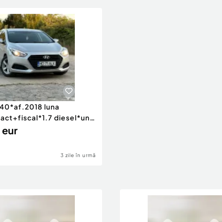
i40*af.2018 luna
act+fiscal*1.7 diesel*unic
r Ro !
 eur
3 zile în urmă