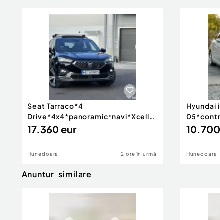
Seat Tarraco*4
Hyundai 
Drive*4x4*panoramic*navi*Xcellence*7
05*contr
locuri*BiXenon*factura*2.0 d
17.360 eur
proprieta
10.700
Hunedoara
2 ore în urmă
Hunedoara
Anunturi similare