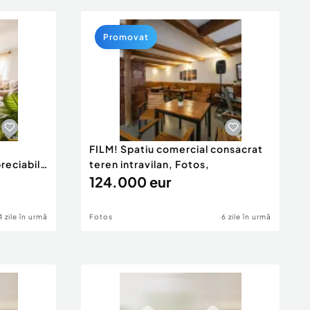
Promovat
FILM! Spatiu comercial consacrat
eciabila
teren intravilan, Fotos,
fa
124.000 eur
4 zile în urmă
Fotos
6 zile în urmă