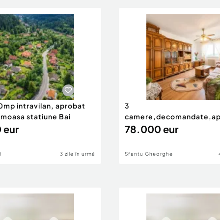
0mp intravilan, aprobat
3
umoasa statiune Bai
camere,decomandate,apr
 eur
ariere,Dealului,Simeria,S
78.000 eur
d
3 zile în urmă
Sfantu Gheorghe