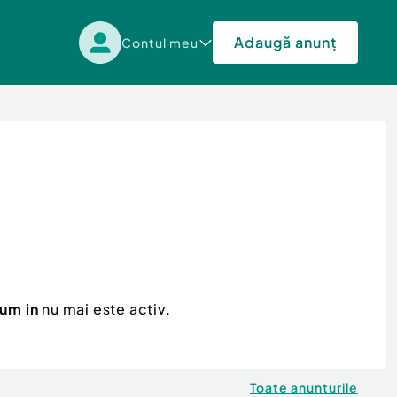
Adaugă anunț
Contul meu
ium in
nu mai este activ.
Toate anunturile