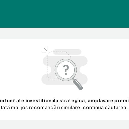
rtunitate investitionala strategica, amplasare prem
Iată mai jos recomandări similare, continua căutarea.