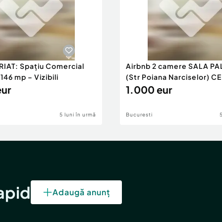
RIAT: Spațiu Comercial
Airbnb 2 camere SALA PA
46 mp – Vizibili
(Str Poiana Narciselor) C
eur
1.000 eur
5 luni în urmă
Bucuresti
rapid
Adaugă anunț