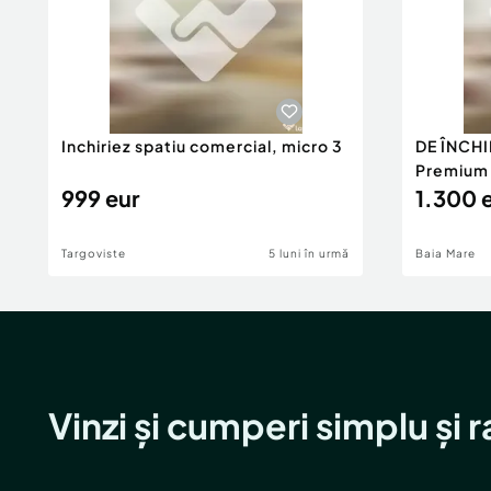
Inchiriez spatiu comercial, micro 3
DE ÎNCHI
Premium 1
999 eur
1.300 
Targoviste
5 luni în urmă
Baia Mare
Vinzi și cumperi simplu și 