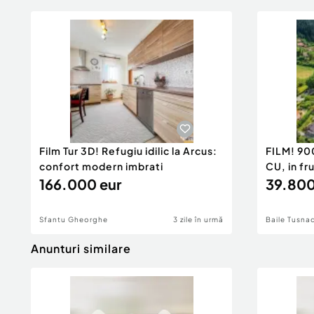
Film Tur 3D! Refugiu idilic la Arcus:
FILM! 90
confort modern imbrati
CU, in fr
166.000 eur
39.800
Sfantu Gheorghe
3 zile în urmă
Baile Tusna
Anunturi similare