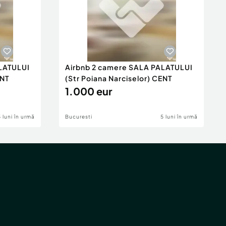
LATULUI
Airbnb 2 camere SALA PALATULUI
ENT
(Str Poiana Narciselor) CENT
1.000 eur
5 luni în urmă
Bucuresti
5 luni în urmă