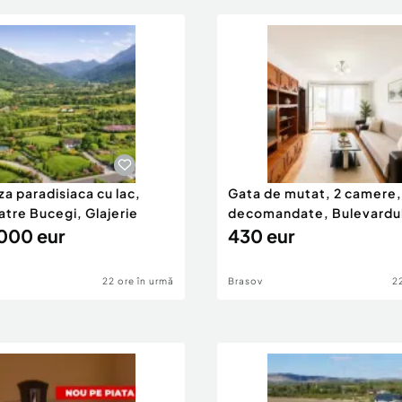
a paradisiaca cu lac,
Gata de mutat, 2 camere,
atre Bucegi, Glajerie
decomandate, Bulevardu
000 eur
Vlahuta, Br
430 eur
22 ore în urmă
Brasov
2