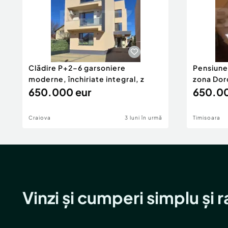
Clădire P+2–6 garsoniere
Pensiune
moderne, închiriate integral, z
zona Dor
650.000 eur
650.00
Craiova
3 luni în urmă
Timisoara
Vinzi și cumperi simplu și 