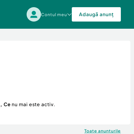
Adaugă anunț
Contul meu
c, Ce
nu mai este activ.
Toate anunturile