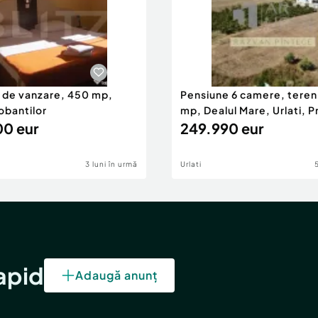
 de vanzare, 450 mp,
Pensiune 6 camere, teren
obantilor
mp, Dealul Mare, Urlati, P
0 eur
249.990 eur
3 luni în urmă
Urlati
rapid
Adaugă anunț