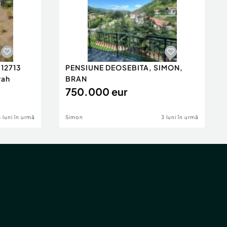
 12713
PENSIUNE DEOSEBITA, SIMON,
rah
BRAN
750.000 eur
5 luni în urmă
Simon
3 luni în urmă