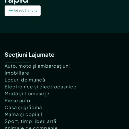
Adaugă anunț
Secțiuni Lajumate
Auto, moto și ambarcațiuni
Imobiliare
Locuri de muncă
Electronice și electrocasnice
Modă și frumusețe
Piese auto
Casă și grădină
Mama și copilul
Sport, timp liber, artă
Animale de companie