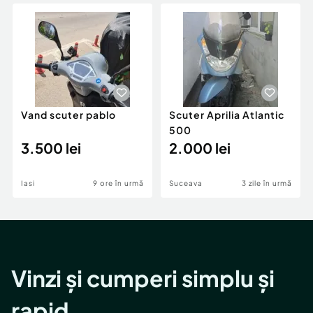
Locuri de munca
Utilaje agricole si industriale
Servicii
Piese auto si accesorii
Animale de companie
Dacia Duster
Afaceri și echipamente profesionale
Inchiriere Bunuri si Vehicule
Vand scuter pablo
Scuter Aprilia Atlantic
500
3.500 lei
2.000 lei
Iasi
9 ore în urmă
Suceava
3 zile în urmă
Vinzi și cumperi simplu și
rapid