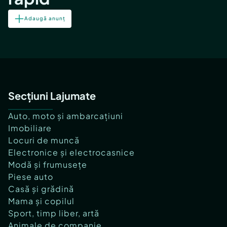
Adaugă anunț
Secțiuni Lajumate
Auto, moto și ambarcațiuni
Imobiliare
Locuri de muncă
Electronice și electrocasnice
Modă și frumusețe
Piese auto
Casă și grădină
Mama și copilul
Sport, timp liber, artă
Animale de companie