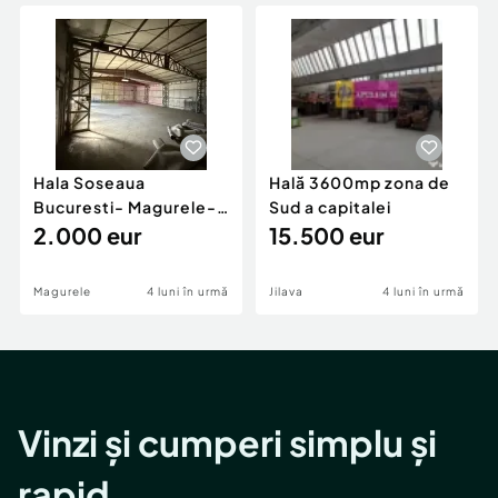
Locuri de munca
Utilaje agricole si industriale
Servicii
Piese auto si accesorii
Animale de companie
Dacia Duster
Afaceri și echipamente profesionale
Inchiriere Bunuri si Vehicule
Hala Soseaua
Hală 3600mp zona de
Bucuresti- Magurele-
Sud a capitalei
planul 2.
2.000 eur
15.500 eur
Magurele
4 luni în urmă
Jilava
4 luni în urmă
Vinzi și cumperi simplu și
rapid