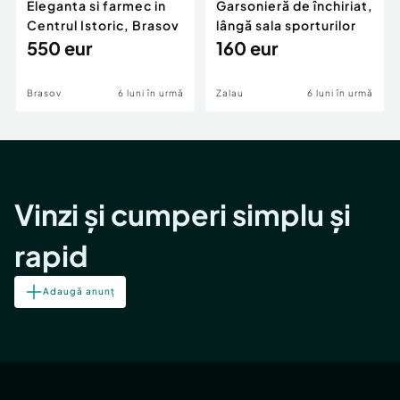
Eleganta si farmec in
Garsonieră de închiriat,
Centrul Istoric, Brasov
lângă sala sporturilor
550 eur
160 eur
Brasov
6 luni în urmă
Zalau
6 luni în urmă
Vinzi și cumperi simplu și
rapid
Adaugă anunț