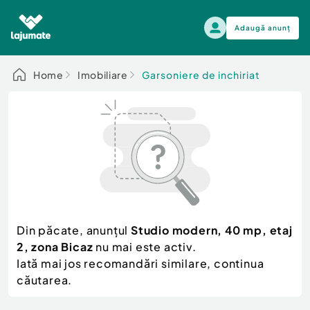
Adaugă anunț
Alege categoria
Home
Imobiliare
Garsoniere de inchiriat
Auto, moto si ambarcatiuni
Toate Anunturile
Auto, moto si ambarcatiuni
Imobiliare
Autoturisme
Electronice si electrocasnice
Anvelope si Jante
Casa si gradina
Alege dupa sezon
Piese auto
Scutere - ATV - UTV
Din păcate, anunțul
Studio modern, 40 mp, etaj
Mama si copilul
Autoutilitare
2, zona Bicaz
nu mai este activ.
Moda si frumusete
Ambarcatiuni
Iată mai jos recomandări similare, continua
Sport, timp liber, arta
căutarea.
Camioane - Rulote - Remorci
Agro si Industrie
Motociclete