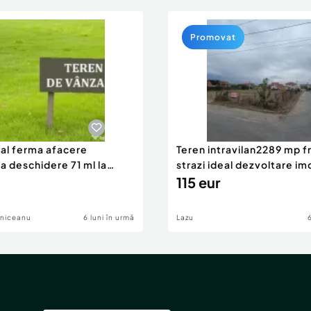
Promovat
eal ferma afacere
Teren intravilan2289 mp fr
la deschidere 71 ml la
strazi ideal dezvoltare im
115 eur
lniceanu
6 luni în urmă
Lazu