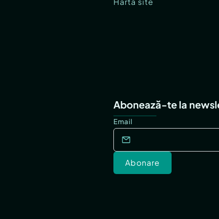
Hartă site
Abonează-te la newsl
Email
Abonare