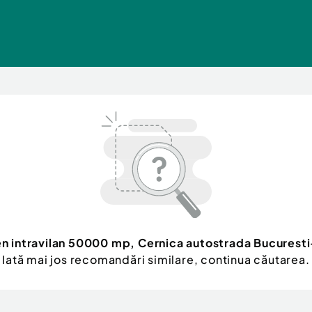
en intravilan 50000 mp, Cernica autostrada Bucurest
Iată mai jos recomandări similare, continua căutarea.