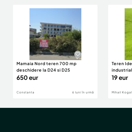
Mamaia Nord teren 700 mp
Teren Id
deschidere la D24 si D25
industria
650 eur
DN2A
19 eur
Constanta
6 luni în urmă
Mihail Koga