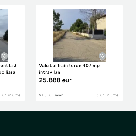
ont la 3
Valu Lui Train teren 407 mp
obiliara
intravilan
25.888 eur
6 luni în urmă
Valu Lui Traian
6 luni în urmă