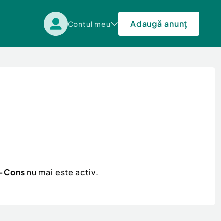
Adaugă anunț
Contul meu
i-Cons
nu mai este activ.