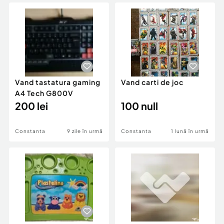
Locuri de munca
Utilaje agricole si industriale
Servicii
Piese auto si accesorii
Animale de companie
Dacia Duster
Afaceri și echipamente profesionale
Inchiriere Bunuri si Vehicule
Vand tastatura gaming
Vand carti de joc
A4 Tech G800V
200 lei
100 null
Constanta
9 zile în urmă
Constanta
1 lună în urmă