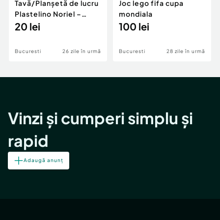
Tavă/Planșetă de lucru
Joc lego fifa cupa
Plastelino Noriel –
mondiala
Suport activități
20 lei
100 lei
modelaj copii
Bucuresti
26 zile în urmă
Bucuresti
28 zile în urmă
Vinzi și cumperi simplu și
rapid
Adaugă anunț