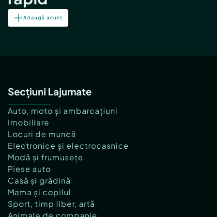
Adaugă anunț
Secțiuni Lajumate
Auto, moto și ambarcațiuni
Imobiliare
Locuri de muncă
Electronice și electrocasnice
Modă și frumusețe
Piese auto
Casă și grădină
Mama și copilul
Sport, timp liber, artă
Animale de companie