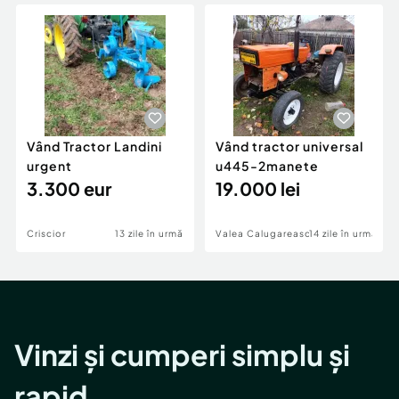
Locuri de munca
Utilaje agricole si industriale
Servicii
Piese auto si accesorii
Animale de companie
Dacia Duster
Afaceri și echipamente profesionale
Inchiriere Bunuri si Vehicule
Vând Tractor Landini
Vând tractor universal
urgent
u445-2manete
3.300 eur
19.000 lei
Criscior
13 zile în urmă
Valea Calugareasca
14 zile în urmă
Vinzi și cumperi simplu și
rapid