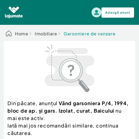
Adaugă anunț
Alege categoria
Home
Imobiliare
Garsoniere de vanzare
Auto, moto si ambarcatiuni
Toate Anunturile
Auto, moto si ambarcatiuni
Imobiliare
Autoturisme
Electronice si electrocasnice
Anvelope si Jante
Casa si gradina
Alege dupa sezon
Piese auto
Scutere - ATV - UTV
Din păcate, anunțul
Vând garsoniera P/4, 1994,
Mama si copilul
Autoutilitare
bloc de ap. și gars. Izolat, curat, Baicului
nu
Moda si frumusete
Ambarcatiuni
mai este activ.
Sport, timp liber, arta
Iată mai jos recomandări similare, continua
Camioane - Rulote - Remorci
Agro si Industrie
căutarea.
Motociclete