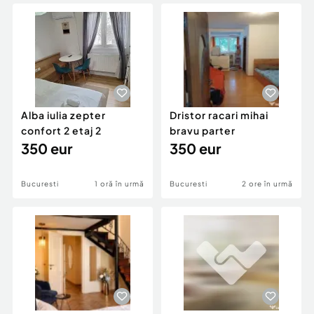
Locuri de munca
Utilaje agricole si industriale
Servicii
Piese auto si accesorii
Animale de companie
Dacia Duster
Afaceri și echipamente profesionale
Inchiriere Bunuri si Vehicule
Alba iulia zepter
Dristor racari mihai
confort 2 etaj 2
bravu parter
350 eur
350 eur
Bucuresti
1 oră în urmă
Bucuresti
2 ore în urmă