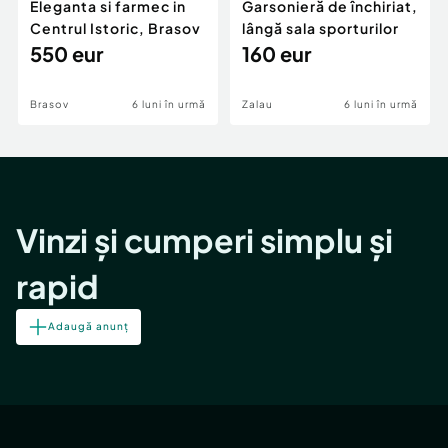
Eleganta si farmec in
Garsonieră de închiriat,
Centrul Istoric, Brasov
lângă sala sporturilor
550 eur
160 eur
Brasov
6 luni în urmă
Zalau
6 luni în urmă
Vinzi și cumperi simplu și
rapid
Adaugă anunț