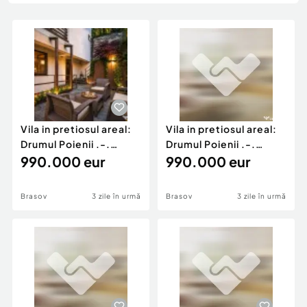
Locuri de munca
Utilaje agricole si industriale
Servicii
Piese auto si accesorii
Animale de companie
Dacia Duster
Afaceri și echipamente profesionale
Inchiriere Bunuri si Vehicule
Vila in pretiosul areal:
Vila in pretiosul areal:
Drumul Poienii .-.
Drumul Poienii .-.
Centru Istoric M
990.000 eur
Centru Istoric M
990.000 eur
Brasov
3 zile în urmă
Brasov
3 zile în urmă