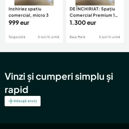
Inchiriez spatiu
DE ÎNCHIRIAT: Spațiu
comercial, micro 3
Comercial Premium 146
999 eur
mp – Vizibili
1.300 eur
Targoviste
5 luni în urmă
Baia Mare
5 luni în urmă
Vinzi și cumperi simplu și
rapid
Adaugă anunț