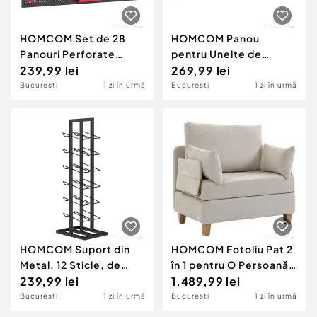
HOMCOM Set de 28
HOMCOM Panou
Panouri Perforate
pentru Unelte de
pentru Perete cu
239,99 lei
Perete cu Cârlige,
269,99 lei
Cârlige și Suporturi,
Negru și Roșu
Bucuresti
1 zi în urmă
Bucuresti
1 zi în urmă
Negru și Roșu
HOMCOM Suport din
HOMCOM Fotoliu Pat 2
Metal, 12 Sticle, de
în 1 pentru O Persoană,
Podea, Negru
239,99 lei
Pliabil, cu 2 Perne,
1.489,99 lei
Economisire Spațiu,
Bucuresti
1 zi în urmă
Bucuresti
1 zi în urmă
Țesătură Efect In și