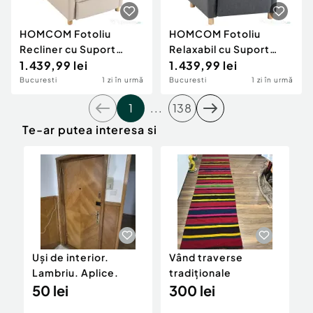
HOMCOM Fotoliu
HOMCOM Fotoliu
Recliner cu Suport
Relaxabil cu Suport
pentru Picioare, Arcuri
1.439,99 lei
pentru Picioare și
1.439,99 lei
în Saci, Țesătură In,
Arcuri în Saci, Gri Închis
Bucuresti
1 zi în urmă
Bucuresti
1 zi în urmă
87x67x102 cm, Bej
1
...
138
Te-ar putea interesa si
Uși de interior.
Vând traverse
V
Lambriu. Aplice.
tradiționale
50 lei
300 lei