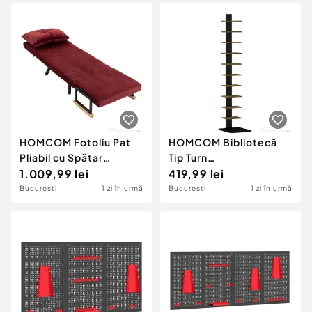
HOMCOM Fotoliu Pat
HOMCOM Bibliotecă
Pliabil cu Spătar
Tip Turn
Reglabil, pentru O
1.009,99 lei
Multifuncțională cu 11
419,99 lei
Persoană, Roșu Vișiniu
Rafturi, Maro Rustic
Bucuresti
1 zi în urmă
Bucuresti
1 zi în urmă