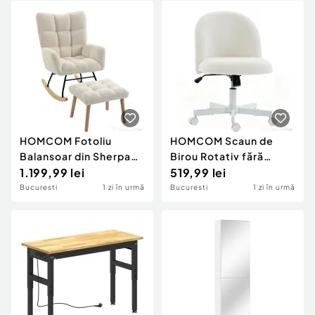
Eucalipt, Negru
Tapițat, Chenille, Gri
Deschis
HOMCOM Fotoliu
HOMCOM Scaun de
Balansoar din Sherpa
Birou Rotativ fără
cu Taburet, Buzunare
1.199,99 lei
Cotiere, Înălțime
519,99 lei
Laterale, Șezut Gros,
Reglabilă, Crem
Bucuresti
1 zi în urmă
Bucuresti
1 zi în urmă
Design Matlasat, Crem