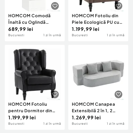
HOMCOM Comodă
HOMCOM Fotoliu din
Înaltă cu Oglindă
Piele Ecologică PU cu
Rabatabilă pentru
689,99 lei
Șezut Generos,
1.199,99 lei
Dormitor, Alb
Cotiere și Picioare din
Bucuresti
1 zi în urmă
Bucuresti
1 zi în urmă
Lemn de Eucalipt, Maro
HOMCOM Fotoliu
HOMCOM Canapea
pentru Dormitor din
Extensibilă 2 în 1, 2
Piele PU, cu Șezut
1.199,99 lei
Locuri, cu 2 Perne
1.269,99 lei
Spațios, Brațe și
Detașabile, Brațe
Bucuresti
1 zi în urmă
Bucuresti
1 zi în urmă
Picioare din Lemn de
Laterale, Șezut