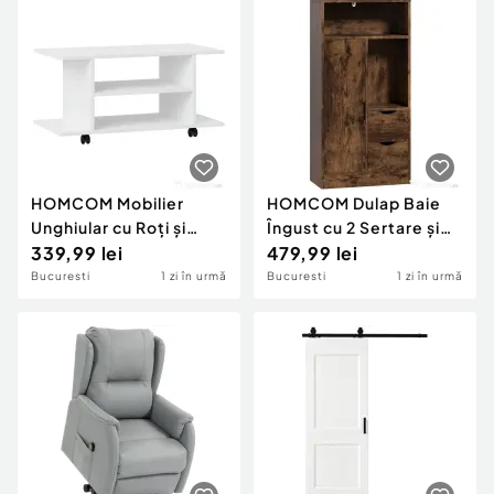
Locuri de munca
Utilaje agricole si industriale
Servicii
Piese auto si accesorii
Animale de companie
Dacia Duster
Afaceri și echipamente profesionale
Inchiriere Bunuri si Vehicule
HOMCOM Mobilier
HOMCOM Dulap Baie
Unghiular cu Roți și
Îngust cu 2 Sertare și
Rafturi, până la 42", Alb
339,99 lei
Rafturi Reglabile
479,99 lei
pentru Bucătărie,
Bucuresti
1 zi în urmă
Bucuresti
1 zi în urmă
Living, Hol, Maro Rustic