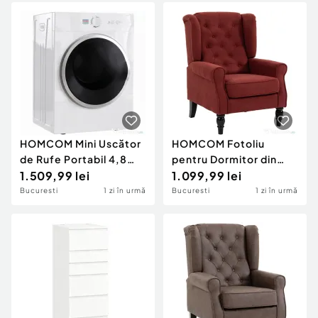
Catifea, Crem
HOMCOM Mini Uscător
HOMCOM Fotoliu
de Rufe Portabil 4,8
pentru Dormitor din
kg, 1020W, Încălzire
1.509,99 lei
Catifea Ice Velvet, cu
1.099,99 lei
PTC, Timer, Alb
Șezut Amplu și Picioare
Bucuresti
1 zi în urmă
Bucuresti
1 zi în urmă
din Lemn de Eucalipt,
Roșu Vișiniu