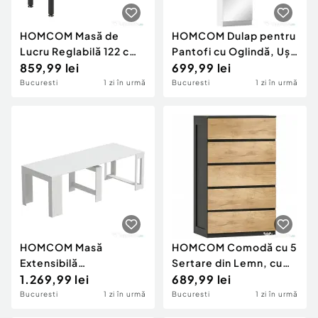
HOMCOM Masă de
HOMCOM Dulap pentru
Lucru Reglabilă 122 cm,
Pantofi cu Oglindă, Uși
Blat Robust din Lemn
859,99 lei
Reversibile cu 5 Rafturi
699,99 lei
de Cauciuc, 2 Prize AC
din Material Textil, 50 x
Bucuresti
1 zi în urmă
Bucuresti
1 zi în urmă
și 2 Porturi USB, Panou
20 x 180 cm, Alb
Perforat, Capacitate
900 kg, pentru Garaj,
Atelier și Casă
HOMCOM Masă
HOMCOM Comodă cu 5
Extensibilă
Sertare din Lemn, cu
Convertibilă în Consolă
1.269,99 lei
Șine Metalice și Mânere
689,99 lei
pentru 10 Persoane,
Decupate, 60x39x100
Bucuresti
1 zi în urmă
Bucuresti
1 zi în urmă
PAL, Oțel, 240 x 90 x 78
cm