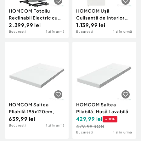
HOMCOM Fotoliu
HOMCOM Ușă
Reclinabil Electric cu
Culisantă de Interior
Ridicare (155°), Șezut
2.399,99 lei
din Lemn de Pin cu Șină
1.139,99 lei
Lat pentru Seniori,
Silențioasă, Ghidaj, Kit
Bucuresti
1 zi în urmă
Bucuresti
1 zi în urmă
Telecomandă, Gri
Accesorii, Alb
Deschis
HOMCOM Saltea
HOMCOM Saltea
Pliabilă 195x120cm,
Pliabilă, Husă Lavabilă,
10cm, Husă Lavabilă,
639,99 lei
Ideală pentru
429,99
lei
-
10
%
Ideală pentru
Oaspeți/Camping,
Bucuresti
1 zi în urmă
479.99 RON
Oaspeți/Camping, Gri
195x75x10 cm, Alb
Bucuresti
1 zi în urmă