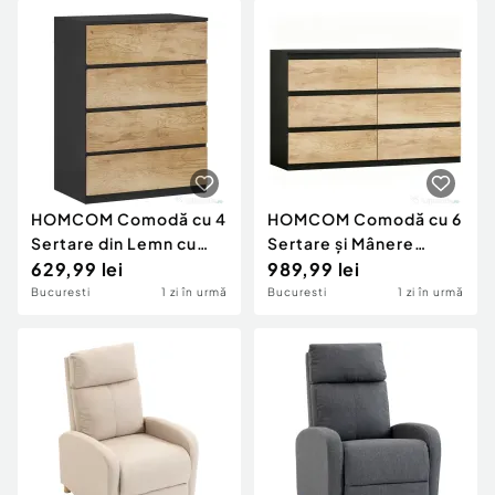
cm, Alb
HOMCOM Comodă cu 4
HOMCOM Comodă cu 6
Sertare din Lemn cu
Sertare și Mânere
Șine Metalice și Mânere
629,99 lei
Canelate, Culoare
989,99 lei
Frezate, 60x40x80 cm,
Stejar
Bucuresti
1 zi în urmă
Bucuresti
1 zi în urmă
Negru și Stejar