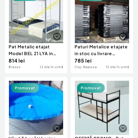
Locuri de munca
Utilaje agricole si industriale
Servicii
Piese auto si accesorii
Animale de companie
Dacia Duster
Afaceri și echipamente profesionale
Inchiriere Bunuri si Vehicule
Pat Metalic etajat
Paturi Metalice etajate
Model BEL 21 LYA in
in stoc cu livrare
stoc cu livrare
814 lei
imediata!
785 lei
imediata!
Brasov
12 zile în urmă
Cluj-Napoca
12 zile în urmă
Promovat
Promovat