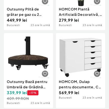
Outsunny Plită de
HOMCOM Plantă
grătar pe gaz cu 2
Artificială Decorativă,
arzătoare, suprafață
449,99 lei
Înaltă de 120 cm, cu
279,99 lei
antiaderentă și putere
Ghiveci Negru pentru
Bucuresti
23 ore în urmă
Bucuresti
23 ore în urmă
de 4,8 kW, argintiu
Interior și Exterior
Outsunny Bază pentru
HOMCOM, Dulap
Umbrelă de Grădină
pentru documente, Cu
Rotundă cu 4 Roți și
339,99
lei
5 Sertare, MDF, PAL,78
569,99 lei
-
17
%
Frâne, din Oțel și
x 40 x 66.5 cm, Alb
409.99 RON
Bucuresti
23 ore în urmă
Rășină, Ø52x41 cm,
Bucuresti
23 ore în urmă
Bronz și Negru