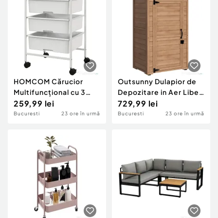
Flori și Legume,
240x60x30 cm, Aspect
Lemn Închis
HOMCOM Cărucior
Outsunny Dulapior de
Multifuncțional cu 3
Depozitare in Aer Liber,
Coșuri și Roți, Cărucior
259,99 lei
sopron Mic din Lemn
729,99 lei
pentru Bucătărie și
pentru Gradina
Bucuresti
23 ore în urmă
Bucuresti
23 ore în urmă
Birou din Oțel și Plastic,
40.8x33.5x60.5 cm,
Alb