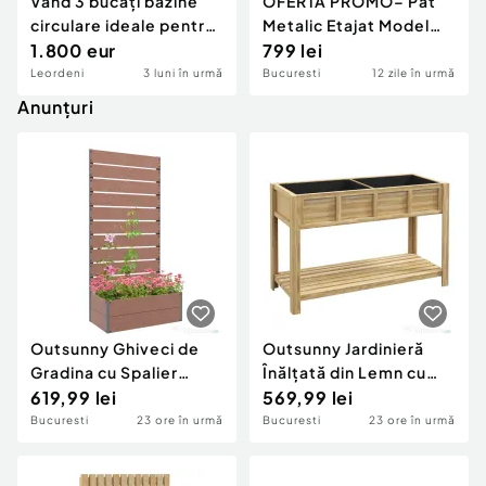
Vând 3 bucăți bazine
OFERTĂ PROMO– Pat
circulare ideale pentru
Metalic Etajat Model
acvacultură, păstrăv,
1.800 eur
BEL 1 – Direct de la
799 lei
somn, etc
Producător
Leordeni
3 luni în urmă
Bucuresti
12 zile în urmă
Anunțuri
Outsunny Ghiveci de
Outsunny Jardinieră
Gradina cu Spalier
Înălțată din Lemn cu
pentru Plante
619,99 lei
Raft Inferior,
569,99 lei
Caţaratoare, Viţa de
Separator, Găuri de
Bucuresti
23 ore în urmă
Bucuresti
23 ore în urmă
Vie, Flori, Pat
Drenaj, 115x46x75 cm,
Independent Ridicat
Culoare Lemn