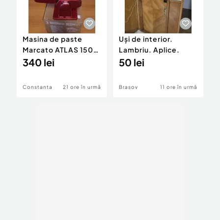
Masina de paste
Uși de interior.
V
Marcato ATLAS 150
Lambriu. Aplice.
t
RED
340 lei
50 lei
3
Constanta
21 ore în urmă
Brasov
11 ore în urmă
B