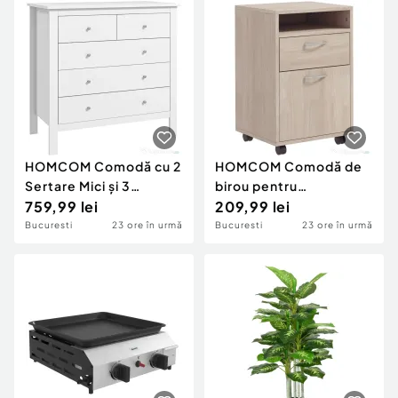
HOMCOM Comodă cu 2
HOMCOM Comodă de
Sertare Mici și 3
birou pentru
Sertare Mari, Comodă
759,99 lei
documente, cu raft
209,99 lei
de Dormitor din Lemn,
deschis și 2 sertare, din
Bucuresti
23 ore în urmă
Bucuresti
23 ore în urmă
79x39,5x80,5 cm, Alb
lemn și metal,
40x35x60 cm, stejar