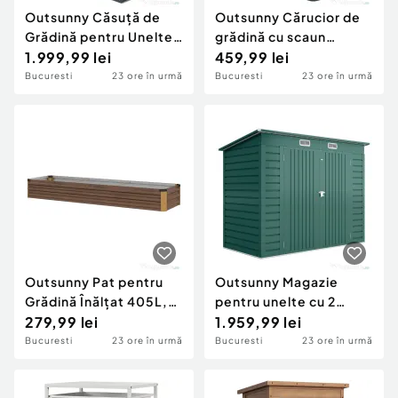
Outsunny Căsuță de
Outsunny Cărucior de
Grădină pentru Unelte,
grădină cu scaun
din Oțel Galvanizat și
1.999,99 lei
reglabil și tavă
459,99 lei
PP, cu Fereastră,
inferioară, din oțel și
Bucuresti
23 ore în urmă
Bucuresti
23 ore în urmă
259x172x222 cm, Gri și
PP, 83x36.5x45-60
Alb
cm, verde închis
Outsunny Pat pentru
Outsunny Magazie
Grădină Înălțat 405L,
pentru unelte cu 2
Jardinieră pentru
279,99 lei
orificii de aerisire și
1.959,99 lei
Balcon din Oțel
zăvor, din oțel,
Bucuresti
23 ore în urmă
Bucuresti
23 ore în urmă
Galvanizat cu Fund
249x121x183 cm, verde
Deschis, pentru Plante,