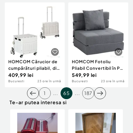
HOMCOM Cărucior de
HOMCOM Fotoliu
cumpărături pliabil, din
Pliabil Convertibil în Pat
aluminiu, cu roți pentru
409,99 lei
Single cu Pernă Inclusă,
549,99 lei
scări, alb
70x70x61 cm, Gri
Bucuresti
23 ore în urmă
Bucuresti
23 ore în urmă
1
...
65
...
187
Te-ar putea interesa si