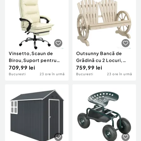
Culoare Lemn
Vinsetto,Scaun de
Outsunny Bancă de
Birou,Suport pentru
Grădină cu 2 Locuri,
Picioare,PU, Metal,66 x
709,99 lei
Cotiere în Formă de
759,99 lei
72 x 122-130 cm,Bej
Roată, Bancă de
Bucuresti
23 ore în urmă
Bucuresti
23 ore în urmă
Exterior din Lemn de
Brad, pentru Terasă,
Patio și Curte,
108x66x95 cm, Culoare
Lemn