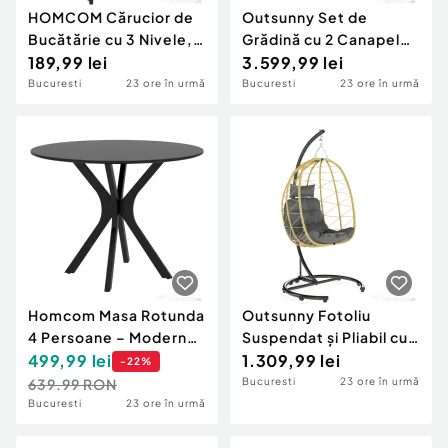
HOMCOM Cărucior de
Outsunny Set de
Bucătărie cu 3 Nivele,
Grădină cu 2 Canapele,
Mânere și 4 Roți,
189,99 lei
Colțar și Măsuță cu Blat
3.599,99 lei
45x30,6x79 cm, Roz
cu Dungi, Gri
Bucuresti
23 ore în urmă
Bucuresti
23 ore în urmă
Homcom Masa Rotunda
Outsunny Fotoliu
4 Persoane – Moderna,
Suspendat și Pliabil cu
Cu Picioare Otel
499,99
lei
Perne, din oțel și ratan
1.309,99 lei
-
22
%
Curbate
PE, 102x102x195 cm,
639.99 RON
Bucuresti
23 ore în urmă
negru, gri și bej
Bucuresti
23 ore în urmă