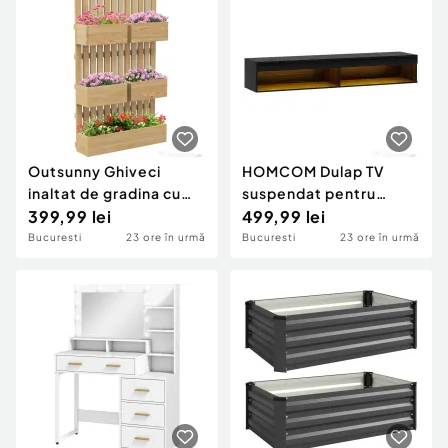
Outsunny Ghiveci
HOMCOM Dulap TV
inaltat de gradina cu
suspendat pentru
grilaj pentru vita de vie,
399,99 lei
televizoare de până la
499,99 lei
75" cu lumini LED în 16
Bucuresti
23 ore în urmă
Bucuresti
23 ore în urmă
culori și telecomandă,
180x40x30 cm, negru