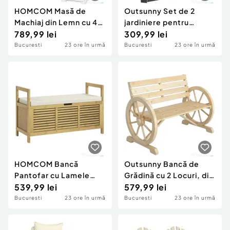
HOMCOM Masă de
Outsunny Set de 2
Machiaj din Lemn cu 4
jardiniere pentru
Sertare, 6 Rafturi
789,99 lei
grădină cu fund
309,99 lei
Deschise și Oglindă,
deschis, din oțel
Bucuresti
23 ore în urmă
Bucuresti
23 ore în urmă
100x40x138 cm, Alb
galvanizat,
100x60x30cm, gri
HOMCOM Bancă
Outsunny Bancă de
Pantofar cu Lamele
Grădină cu 2 Locuri, din
pentru Hol, Design
539,99 lei
Lamele cu Mânere în
579,99 lei
Rabatabil, din Lemn de
Formă de Roată de
Bucuresti
23 ore în urmă
Bucuresti
23 ore în urmă
Bambus, 100x40x60
Căruță, din Lemn,
cm
105,5x56x79 cm,